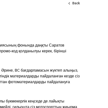
Back
паниясының фонында даңқты Саратов
промо-код қолданылуы керек, бірінші
.
Әрине, BC бағдарламасын жүктеп алыңыз,
індік материалдарды пайдаланған кезде сіз
айттан фотоматериалдарды пайдалануға
алы букмекерлік кеңседе де лайықты
лмейді, гильошта сіз мотоспорттың жиырма