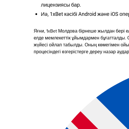
лицензиясы бар.
Иә, 1xBet кәсібі Android және iOS
Яғни, 1xBet Молдова бірнеше жылдан бері е
елде мемлекеттік ұйымдармен бұғатталды. О
жүйесі ойлап табылды. Оның көмегімен ой
процесіндегі өзгерістерге дереу назар ауда