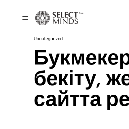
Uncategorized
Share:
Букмекер
бекіту, ж
сайтта р