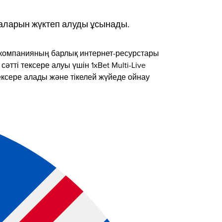
шаларын жүктеп алуды ұсынады.
к компанияның барлық интернет-ресурстары
ті тексере алуы үшін 1xBet Multi-Live
ксере алады және тікелей жүйеде ойнау