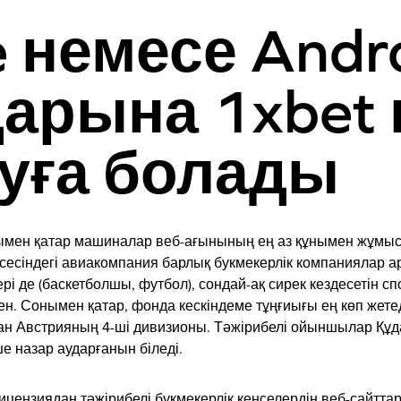
 немесе Andr
арына 1xbet 
луға болады
ымен қатар машиналар веб-ағынының ең аз құнымен жұмыс 
кеңсесіндегі авиакомпания барлық букмекерлік компаниялар
 де (баскетболшы, футбол), сондай-ақ сирек кездесетін спор
ен. Сонымен қатар, фонда кескіндеме тұңғиығы ең көп жетед
дан Австрияның 4-ші дивизионы. Тәжірибелі ойыншылар Құ
е назар аударғанын біледі.
 лицензиядан тәжірибелі букмекерлік кеңселердің веб-сайтта