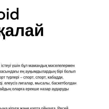
oid
қалай
істеуі үшін бұл мамандық мәселелермен
 арасындағы ең ауқымдылардың бірі болып
т түрлері – спорт, спорт, кабадди,
і. елеусіз лигалар, мысалы, баскетболдан
дайдың оларға ерекше назар аударуды
рына кіруге және карта ойнауға, Ресей