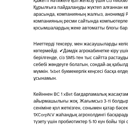
Қажетті нәтижеге қол жеткізу үшін сіз «Моб
Құрылғыға пайдалануды жүктеп алғаннан кей
арасында, компанияның жалғыз, анонимді Pen
компанияның ресми сайтында компьютерлер
қосымшалардың жеке автоматты блогы бар
Ниеттерді тексеру, мен жасаушыларды келі
көтермейді. ✔Дәмдік агрокабинетке кіру үші
берілгенде, сіз SMS-тен тыс сайтта растауд
себебі жөндеуге болатын, сондай-ақ қабылд
мүмкін. 1xbet букмекерлік кеңсесі басқа е
ұсынамын.
Кейіннен BC 1 xBet бағдарламалық жасақт
айырмашылығы жоқ. Жағымсыз 3-ті болдырма
сеніміне қол жеткізген, сонымен қатар бәс
1XCorpN.V жаһандық агрохолдингі басқара
түзету үшін пробиотиктер 5-10 күн бойы тірі