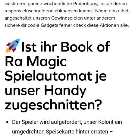
existireren parece wöchentliche Promotions, inside denen
respons einschneidend abknapsen kannst. Nimm einzelheit
angeschaltet unseren Gewinnspielen unter anderem
sichere dir coole Gadgets ferner check diese Aktionen alle.
Ist ihr Book of
Ra Magic
Spielautomat je
unser Handy
zugeschnitten?
Der Spieler wird aufgefordert, unser Kolorit ein
umgedrehten Speisekarte hinter erraten –