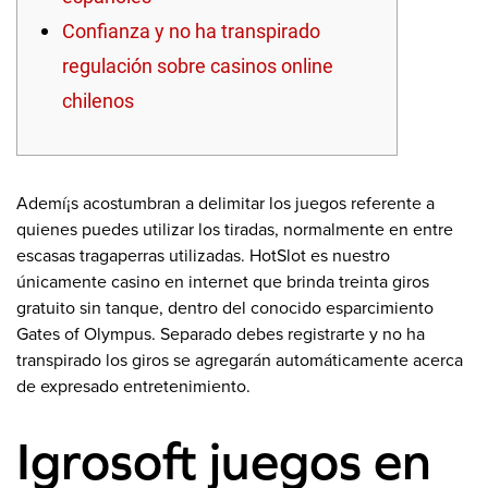
Confianza y no ha transpirado
regulación sobre casinos online
chilenos
Ademí¡s acostumbran a delimitar los juegos referente a
quienes puedes utilizar los tiradas, normalmente en entre
escasas tragaperras utilizadas. HotSlot es nuestro
únicamente casino en internet que brinda treinta giros
gratuito sin tanque, dentro del conocido esparcimiento
Gates of Olympus.
Separado debes registrarte y no ha
transpirado los giros se agregarán automáticamente acerca
de expresado entretenimiento.
Igrosoft juegos en