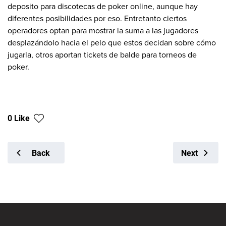
deposito para discotecas de poker online, aunque hay
diferentes posibilidades por eso. Entretanto ciertos
operadores optan para mostrar la suma a las jugadores
desplazándolo hacia el pelo que estos decidan sobre cómo
jugarla, otros aportan tickets de balde para torneos de
poker.
0 Like
Back
Next