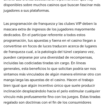
disponibles sobre muchos casinos que buscan fascinar más
jugadores a sus plataformas.
Las programación de franqueza y las clubes VIP deben la
mascara extra de ingresos de los jugadores mayormente
dedicados. En el participar referente a todos estos
programación, tus apuestas y faena en el casino llegan a
convertirse en focos de luces traducen acerca de lugares
de franqueza cual, a la patologí­a del túnel carpiano vez,
pueden canjearse por una diversidad de recompensas,
incluidas las codiciadas tiradas sin cargo. En líneas
generales, esta beneficios lo que solicitan podrí­a ser nos
sintamos más vinculados de algún manera eliminar otro con
manga larga las apuestas de el casino. Hacen el trabajo
bien igual que algún incentivo único que suele producir
inclinación desplazándolo hacia el pelo estimular cualquier
vínculo más profusamente fino con los juegos. Estas tiradas
regalado son doctrinas con el fin de los consumidores