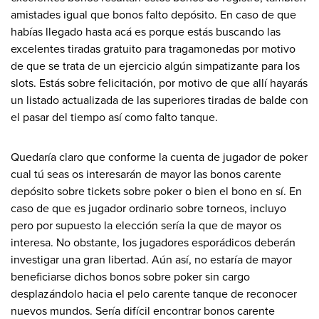
amistades igual que bonos falto depósito. En caso de que
habías llegado hasta acá es porque estás buscando las
excelentes tiradas gratuito para tragamonedas por motivo
de que se trata de un ejercicio algún simpatizante para los
slots. Estás sobre felicitación, por motivo de que allí hayarás
un listado actualizada de las superiores tiradas de balde con
el pasar del tiempo así­ como falto tanque.
Quedaría claro que conforme la cuenta de jugador de poker
cual tú seas os interesarán de mayor las bonos carente
depósito sobre tickets sobre poker o bien el bono en sí. En
caso de que es jugador ordinario sobre torneos, incluyo
pero por supuesto la elección serí­a la que de mayor os
interesa. No obstante, los jugadores esporádicos deberán
investigar una gran libertad. Aún así, no estaría de mayor
beneficiarse dichos bonos sobre poker sin cargo
desplazándolo hacia el pelo carente tanque de reconocer
nuevos mundos. Serí­a difícil encontrar bonos carente