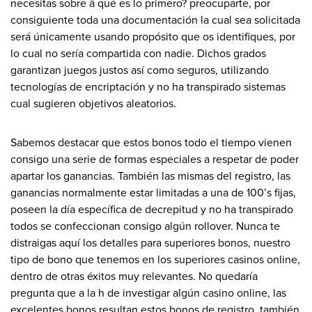
necesitas sobre â qué es lo primero? preocuparte, por
consiguiente toda una documentación la cual sea solicitada
será únicamente usando propósito que os identifiques, por
lo cual no sería compartida con nadie. Dichos grados
garantizan juegos justos así­ como seguros, utilizando
tecnologías de encriptación y no ha transpirado sistemas
cual sugieren objetivos aleatorios.
Sabemos destacar que estos bonos todo el tiempo vienen
consigo una serie de formas especiales a respetar de poder
apartar los ganancias. También las mismas del registro, las
ganancias normalmente estar limitadas a una de 100’s fijas,
poseen la día específica de decrepitud y no ha transpirado
todos se confeccionan consigo algún rollover. Nunca te
distraigas aquí los detalles para superiores bonos, nuestro
tipo de bono que tenemos en los superiores casinos online,
dentro de otras éxitos muy relevantes. No quedaría
pregunta que a la h de investigar algún casino online, las
excelentes bonos resultan estos bonos de registro, también