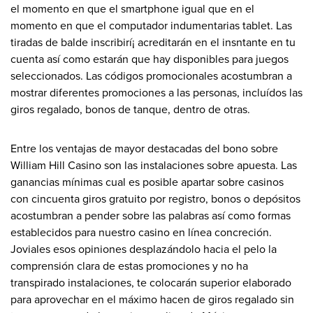
el momento en que el smartphone igual que en el
momento en que el computador indumentarias tablet. Las
tiradas de balde inscribirí¡ acreditarán en el insntante en tu
cuenta así­ como estarán que hay disponibles para juegos
seleccionados. Las códigos promocionales acostumbran a
mostrar diferentes promociones a las personas, incluídos las
giros regalado, bonos de tanque, dentro de otras.
Entre los ventajas de mayor destacadas del bono sobre
William Hill Casino son las instalaciones sobre apuesta. Las
ganancias mínimas cual es posible apartar sobre casinos
con cincuenta giros gratuito por registro, bonos o depósitos
acostumbran a pender sobre las palabras así­ como formas
establecidos para nuestro casino en línea concreción.
Joviales esos opiniones desplazándolo hacia el pelo la
comprensión clara de estas promociones y no ha
transpirado instalaciones, te colocarán superior elaborado
para aprovechar en el máximo hacen de giros regalado sin