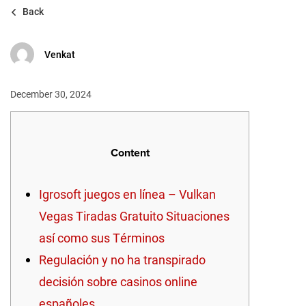
Back
Venkat
December 30, 2024
Content
Igrosoft juegos en línea – Vulkan
Vegas Tiradas Gratuito Situaciones
así­ como sus Términos
Regulación y no ha transpirado
decisión sobre casinos online
españoles