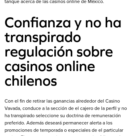
tanque acerca de las casinos online de México.
Confianza y no ha
transpirado
regulación sobre
casinos online
chilenos
Con el fin de retirar las ganancias alrededor del Casino
Vavada, conduce a la sección de el cajero de la perfil y no
ha transpirado seleccione su doctrina de remuneración
preferido. Además deseará permanecer alerta a los
promociones de temporada o especiales de el particular