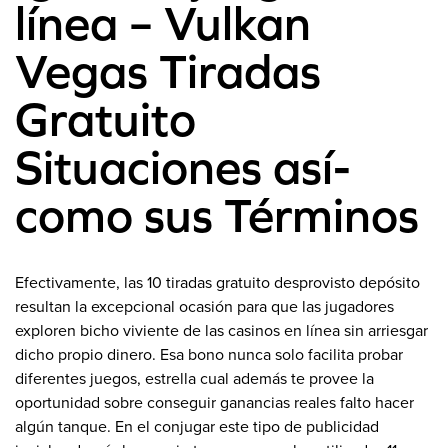
línea – Vulkan
Vegas Tiradas
Gratuito
Situaciones así­
como sus Términos
Efectivamente, las 10 tiradas gratuito desprovisto depósito
resultan la excepcional ocasión para que las jugadores
exploren bicho viviente de las casinos en línea sin arriesgar
dicho propio dinero. Esa bono nunca solo facilita probar
diferentes juegos, estrella cual además te provee la
oportunidad sobre conseguir ganancias reales falto hacer
algún tanque. En el conjugar este tipo de publicidad