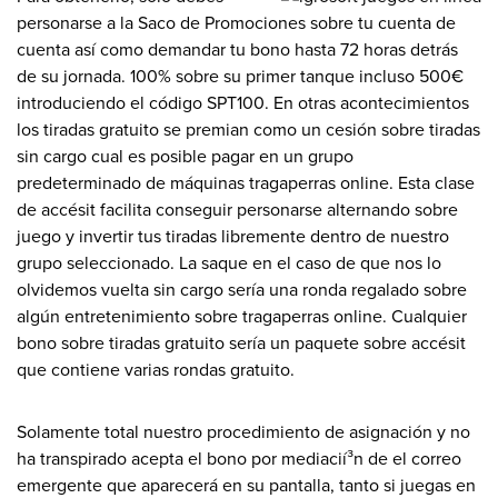
personarse a la Saco de Promociones sobre tu cuenta de
cuenta así­ como demandar tu bono hasta 72 horas detrás
de su jornada. 100% sobre su primer tanque incluso 500€
introduciendo el código SPT100. En otras acontecimientos
los tiradas gratuito se premian como un cesión sobre tiradas
sin cargo cual es posible pagar en un grupo
predeterminado de máquinas tragaperras online. Esta clase
de accésit facilita conseguir personarse alternando sobre
juego y invertir tus tiradas libremente dentro de nuestro
grupo seleccionado. La saque en el caso de que nos lo
olvidemos vuelta sin cargo serí­a una ronda regalado sobre
algún entretenimiento sobre tragaperras online. Cualquier
bono sobre tiradas gratuito serí­a un paquete sobre accésit
que contiene varias rondas gratuito.
Solamente total nuestro procedimiento de asignación y no
ha transpirado acepta el bono por mediacií³n de el correo
emergente que aparecerá en su pantalla, tanto si juegas en