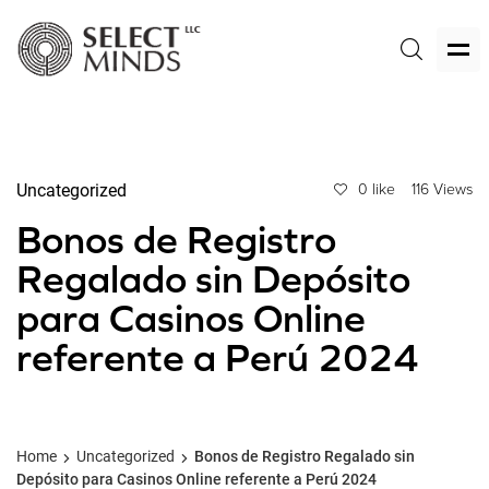
Uncategorized
0 like
116 Views
Bonos de Registro
Regalado sin Depósito
para Casinos Online
referente a Perú 2024
Home
Uncategorized
Bonos de Registro Regalado sin
Depósito para Casinos Online referente a Perú 2024