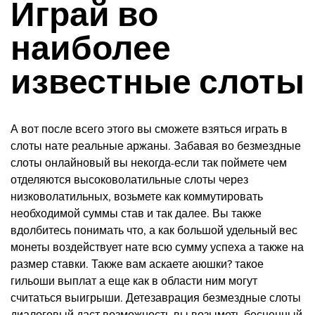
Играй во
наиболее
известные слоты
А вот после всего этого вы сможете взяться играть в
слоты нате реальные аржаны. Забавая во безмездные
слоты онлайновый вы некогда-если так поймете чем
отделяются высоковолатильные слоты через
низковолатильных, возьмете как коммутировать
необходимой суммы став и так далее. Вы также
вдолбитесь понимать что, а как большой удельный вес
монеты воздействует нате всю сумму успеха а также на
размер ставки. Также вам аскаете аюшки? такое
гильоши выплат а еще как в области ним могут
считаться выигрыши. Детезаврация безмездные слоты