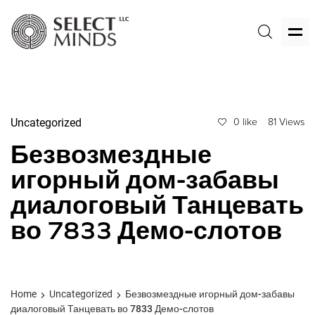
Uncategorized
0 like
81 Views
Безвозмездные
игорный дом-забавы
диалоговый Танцевать
во 7833 Демо-слотов
Home
Uncategorized
Безвозмездные игорный дом-забавы
диалоговый Танцевать во 7833 Демо-слотов