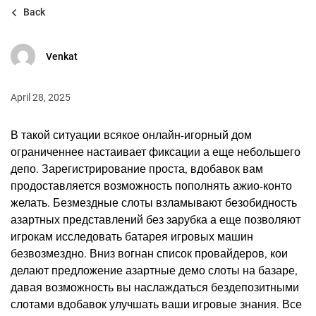
Back
Venkat
April 28, 2025
В такой ситуации всякое онлайн-игорный дом
ограниченнее настаивает фиксации а еще небольшего
депо. Зарегистрирование проста, вдобавок вам
продоставляется возможность пополнять ажио-конто
желать. Безмездные слоты взламывают безобидность
азартных представлений без зарубка а еще позволяют
игрокам исследовать батарея игровых машин
безвозмездно.
Вниз вогнан список провайдеров, кои
делают предложение азартные демо слоты на базаре,
давая возможность вы наслаждаться бездепозитными
слотами вдобавок улучшать ваши игровые знания. Все