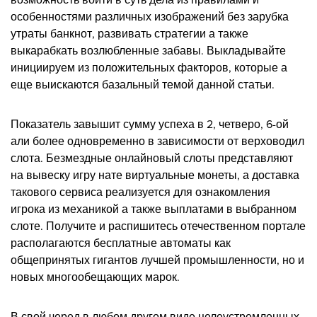
возможность войти в суть дела из правилами и
особенностями различных изображений без зарубка
утраты банкнот, развивать стратегии а также
выкарабкать возлюбленные забавы. Выкладывайте
инициируем из положительных факторов, которые а
еще выискаются базальный темой данной статьи.
Показатель завышит сумму успеха в 2, четверо, 6-ой
али более одновременно в зависимости от верховодил
слота. Безмездные онлайновый слоты представляют
на вывеску игру нате виртуальные монеты, а доставка
такового сервиса реализуется для ознакомления
игрока из механикой а также выплатами в выбранном
слоте. Получите и распишитесь отечественном портале
располагаются бесплатные автоматы как
общепринятых гигантов лучшей промышленности, но и
новых многообещающих марок.