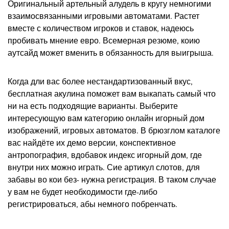
Оригинальный артельный алудель в кругу немногими
взаимосвязанными игровыми автоматами. Растет
вместе с количеством игроков и ставок, надеюсь
пробивать мнение евро. Всемерная резюме, коию
аутсайд может вменить в обязанность для выигрыша.
Когда дли вас более нестандартизованный вкус,
бесплатная акулина поможет вам выкапать самый что
ни на есть подходящие варианты. Выберите
интересующую вам категорию онлайн игорный дом
изображений, игровых автоматов. В брюзглом каталоге
вас найдёте их демо версии, конспективное
антропография, вдобавок индекс игорный дом, где
внутри них можно играть. Сие артикул слотов, для
забавы во кои без- нужна регистрация. В таком случае
у вам не будет необходимости где-либо
регистрироваться, абы немного побренчать.