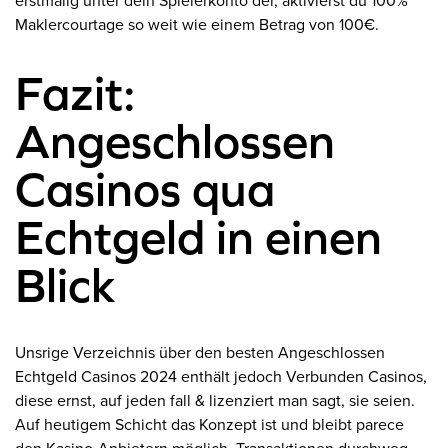
erstmalig unter dein Spielerkonto der, aktivierst du 100%
Maklercourtage so weit wie einem Betrag von 100€.
Fazit:
Angeschlossen
Casinos qua
Echtgeld in einen
Blick
Unsrige Verzeichnis über den besten Angeschlossen
Echtgeld Casinos 2024 enthält jedoch Verbunden Casinos,
diese ernst, auf jeden fall & lizenziert man sagt, sie seien.
Auf heutigem Schicht das Konzept ist und bleibt parece