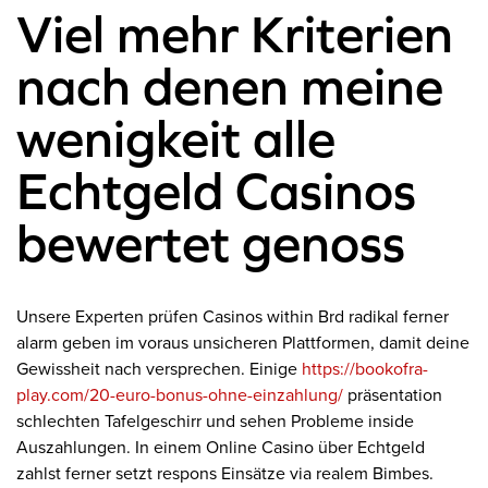
Viel mehr Kriterien
nach denen meine
wenigkeit alle
Echtgeld Casinos
bewertet genoss
Unsere Experten prüfen Casinos within Brd radikal ferner
alarm geben im voraus unsicheren Plattformen, damit deine
Gewissheit nach versprechen. Einige
https://bookofra-
play.com/20-euro-bonus-ohne-einzahlung/
präsentation
schlechten Tafelgeschirr und sehen Probleme inside
Auszahlungen. In einem Online Casino über Echtgeld
zahlst ferner setzt respons Einsätze via realem Bimbes.