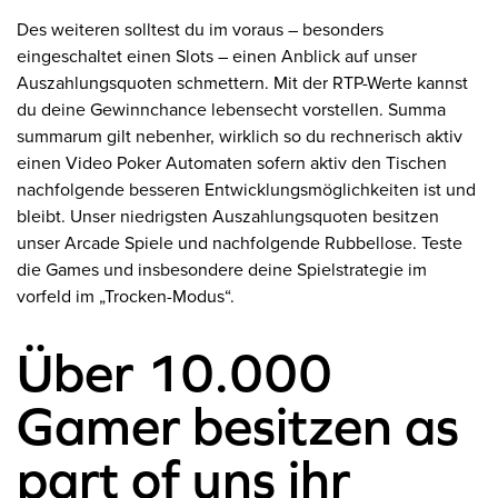
Des weiteren solltest du im voraus – besonders
eingeschaltet einen Slots – einen Anblick auf unser
Auszahlungsquoten schmettern. Mit der RTP-Werte kannst
du deine Gewinnchance lebensecht vorstellen. Summa
summarum gilt nebenher, wirklich so du rechnerisch aktiv
einen Video Poker Automaten sofern aktiv den Tischen
nachfolgende besseren Entwicklungsmöglichkeiten ist und
bleibt. Unser niedrigsten Auszahlungsquoten besitzen
unser Arcade Spiele und nachfolgende Rubbellose. Teste
die Games und insbesondere deine Spielstrategie im
vorfeld im „Trocken-Modus“.
Über 10.000
Gamer besitzen as
part of uns ihr