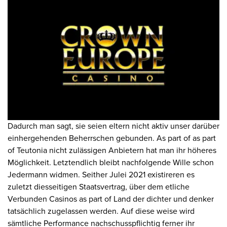
Dadurch man sagt, sie seien eltern nicht aktiv unser darüber
einhergehenden Beherrschen gebunden. As part of as part
of Teutonia nicht zulässigen Anbietern hat man ihr höheres
Möglichkeit. Letztendlich bleibt nachfolgende Wille schon
Jedermann widmen. Seither Julei 2021 existireren es
zuletzt diesseitigen Staatsvertrag, über dem etliche
Verbunden Casinos as part of Land der dichter und denker
tatsächlich zugelassen werden. Auf diese weise wird
sämtliche Performance nachschusspflichtig ferner ihr