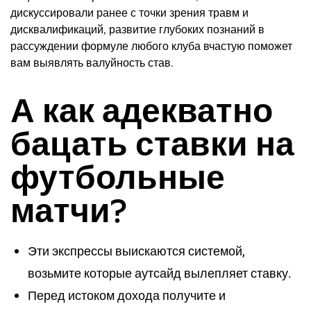
дискуссировали ранее с точки зрения травм и
дисквалификаций, развитие глубоких познаний в
рассуждении формуле любого клуба вчастую поможет
вам выявлять валуйность став.
А как адекватно
бацать ставки на
футбольные
матчи?
Эти экспрессы выискаются системой,
возьмите которые аутсайд вылепляет ставку.
Перед истоком дохода получите и