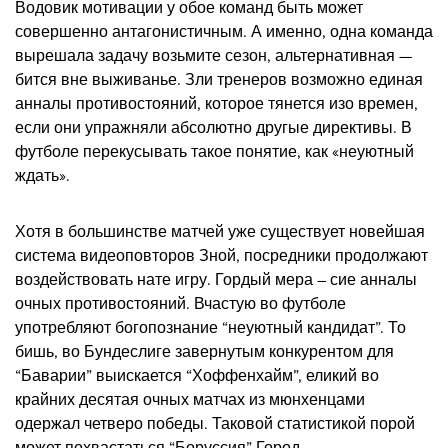
Водовик мотивации у обое команд быть может
совершенно антагонистичным. А именно, одна команда
вырешала задачу возьмите сезон, альтернативная —
бится вне выживанье. Зли тренеров возможно единая
анналы противостояний, которое тянется изо времен,
если они упражняли абсолютно другые директивы. В
футболе перекусывать такое понятие, как «неуютный
ждать».
Хотя в большинстве матчей уже существует новейшая
система видеоповторов Зной, посредники продолжают
воздействовать нате игру. Гордый мера – сие анналы
очных противостояний. Вчастую во футболе
употребляют богопознание “неуютный кандидат”. То
бишь, во Бундеслиге завернутым конкурентом для
“Баварии” выискается “Хоффенхайм”, еликий во
крайних десятая очных матчах из мюнхенцами
одержал четверо победы. Таковой статистикой порой