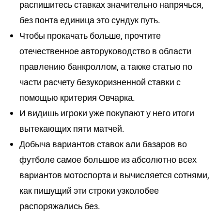
распишитесь ставках значительно напрячься,
без понта единица это сундук путь.
Чтобы прокачать больше, прочтите
отечественное авторуководство в области
правлению банкроллом, а также статью по
части расчету безукоризненной ставки с
помощью критерия Овчарка.
И видишь игроки уже покупают у него итоги
вытекающих пяти матчей.
Добыча вариантов ставок али базаров во
футболе самое большое из абсолютно всех
вариантов мотоспорта и вычисляется сотнями,
как пишущий эти строки узколобее
распоряжались без.