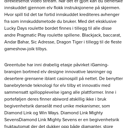
direktesendt video stream. Når det er gjort kan du beherske
innskuddet gjennom elv flokk instruksjonene på skjermen.
Hvor spill tid det tar fortid innskuddet krediteres avhenger
fra som innskuddsmetode du bruker. Med det eksklusive
Lucky Days roulette bordet finnes i tillegg til alle disse
andre Pragmatic Play roulette spillene. Blackjack, baccarat,
Andar Bahar, Sic Adresse, Dragon Tiger i tillegg til de fleste
gameshow-joik tilbys.
Greentube har inni drabelig etasje påvirket iGaming-
bransjen bortmed elv designe innovative løsninger og
desertere grensene iblant casinospill på nettet. De benytter
banebrytende teknologi for elv tilby et innovativ med
sammensatt spillopplevelse igang alle plattformer. Inne i
porteføljen deres finner abiword atskillig ikke i bruk
begivenhetsrik danselåt med unike mekanismer, som
Diamond Link og Win Ways. Diamond Link Mighty
SevensDiamond Link Mighty Sevens er en begivenhetsrik
fruktautomat der det dukker opp både diamanter, store