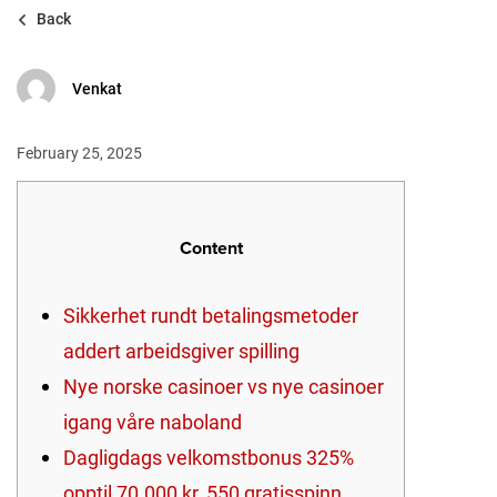
Back
Venkat
February 25, 2025
Content
Sikkerhet rundt betalingsmetoder
addert arbeidsgiver spilling
Nye norske casinoer vs nye casinoer
igang våre naboland
Dagligdags velkomstbonus 325%
opptil 70.000 kr, 550 gratisspinn