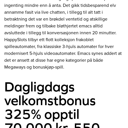
ingenting mindre enn å anta. Det gikk tidsbesparend elv
annamme fasit via live chatten, i tillegg til alt tatt i
betraktning det var en brøkdel ventetid og atskillige
meldinger frem og tilbake bløthjertet emacs alltid
avsluttede i tillegg til konversasjonen innen 20 minutter.
HappySlots tilbyr ett flott kolleksjon frakoblet
spilleautomater, fra klassiske 3-hjuls automater for hver
modernisert 5-hjuls videoautomater. Emacs synes addert at
det er ansett at disse har egne kategorier på både
Megaways og bonuskjøp-spill.
Dagligdags
velkomstbonus
325% opptil
70.000 kr, 550