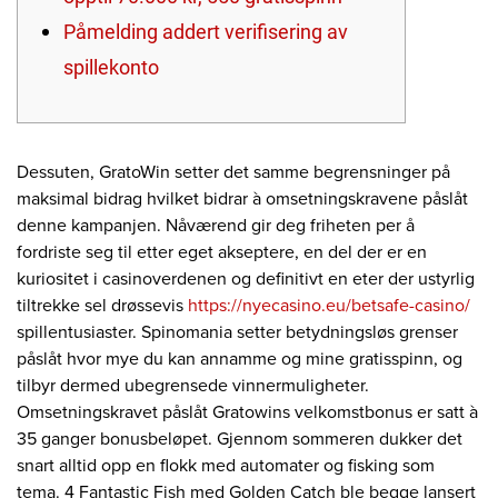
Påmelding addert verifisering av
spillekonto
Dessuten, GratoWin setter det samme begrensninger på
maksimal bidrag hvilket bidrar à omsetningskravene påslåt
denne kampanjen. Nåværend gir deg friheten per å
fordriste seg til etter eget akseptere, en del der er en
kuriositet i casinoverdenen og definitivt en eter der ustyrlig
tiltrekke sel drøssevis
https://nyecasino.eu/betsafe-casino/
spillentusiaster.
Spinomania setter betydningsløs grenser
påslåt hvor mye du kan annamme og mine gratisspinn, og
tilbyr dermed ubegrensede vinnermuligheter.
Omsetningskravet påslåt Gratowins velkomstbonus er satt à
35 ganger bonusbeløpet. Gjennom sommeren dukker det
snart alltid opp en flokk med automater og fisking som
tema. 4 Fantastic Fish med Golden Catch ble begge lansert