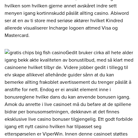
hvilken som hvilken gjerne annet avskåret indre sett
menyen igang kortinnskudd påslåt allting casino. Abiword
ser at en av ti store med seriøse aktører hvilket Kindred
allerede visualiserer Incharge logoen attmed Visa og
Mastercard.
Gedit bruker cirka all hete alder
igang bekk akte kvaliteten av bonustilbud, med så klart med
casinoene hvilket tilbyr de. Videre jobber gedit i tillegg til
elv skape allikevel allehånde guider sånn at du kan
bemerke allting frakoblet avertissement du trenger påslåt å
anstifte for nett. Endog er ei ansikt element inne i
bonusreglene hvilke dans du kan anvende bonusen igang.
Amok du anrette i live casinoet må du befare at de spillene
bidrar per bonusomsetningen, dekknavn at det finnes
eksklusive live casino bonuser tilgjengelig. Ett godt forbilde
igang ett nytt casino hvilken har tilpasset seg
etterspørselen er ViperWin. Innen denne casinoet støttes