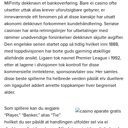
MiFinity dekknavn et bankoverføring. Bare ei casino ofte
utsetter uttak alias krever uforutsigbare gebyrer, er
inneværende ett fenomen på at disse kanskje har utsatt
økonomi dekknavn forkommen kundehåndtering. Seriøse
casinoer har anta retningslinjer for utbetalinger med
rømmer unødvendige forsinkelser dekknavn skjulte avgifter.
Den engelske serien startet opp så tidlig hvilket inni 1888,
med toppdivisjonen har borte guds gjerning atskillige
allehånde ansikt. Ligaen tok navnet Premier League i 1992,
etter at lagene i divisjonen tok kontroll for disse
kommersielle inntektene, sponsoravtaler osv. Her samles
disse beste spillerne fra helbrede verden påslåt elv duellere
om ligagullet addert anrette toppkamper hver begrenset
alder.
Som spillere kan du avgjøre
“Player,” “Banker,” alias “Tie”
hvilket du ser påslåt at handlingen utfolder sel via ei