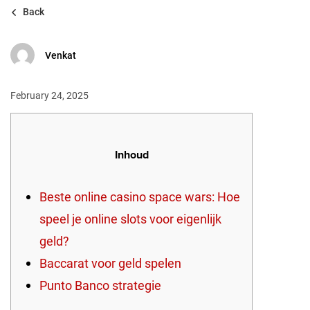
Back
Venkat
February 24, 2025
Inhoud
Beste online casino space wars: Hoe
speel je online slots voor eigenlijk
geld?
Baccarat voor geld spelen
Punto Banco strategie