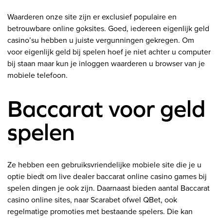
Waarderen onze site zijn er exclusief populaire en
betrouwbare online goksites. Goed, iedereen eigenlijk geld
casino’su hebben u juiste vergunningen gekregen. Om
voor eigenlijk geld bij spelen hoef je niet achter u computer
bij staan maar kun je inloggen waarderen u browser van je
mobiele telefoon.
Baccarat voor geld
spelen
Ze hebben een gebruiksvriendelijke mobiele site die je u
optie biedt om live dealer baccarat online casino games bij
spelen dingen je ook zijn. Daarnaast bieden aantal Baccarat
casino online sites, naar Scarabet ofwel QBet, ook
regelmatige promoties met bestaande spelers. Die kan