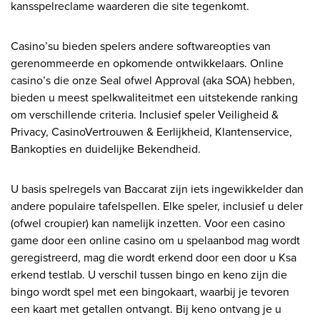
kansspelreclame waarderen die site tegenkomt.
Casino’su bieden spelers andere softwareopties van
gerenommeerde en opkomende ontwikkelaars. Online
casino’s die onze Seal ofwel Approval (aka SOA) hebben,
bieden u meest spelkwaliteitmet een uitstekende ranking
om verschillende criteria. Inclusief speler Veiligheid &
Privacy, CasinoVertrouwen & Eerlijkheid, Klantenservice,
Bankopties en duidelijke Bekendheid.
U basis spelregels van Baccarat zijn iets ingewikkelder dan
andere populaire tafelspellen. Elke speler, inclusief u deler
(ofwel croupier) kan namelijk inzetten. Voor een casino
game door een online casino om u spelaanbod mag wordt
geregistreerd, mag die wordt erkend door een door u Ksa
erkend testlab. U verschil tussen bingo en keno zijn die
bingo wordt spel met een bingokaart, waarbij je tevoren
een kaart met getallen ontvangt. Bij keno ontvang je u