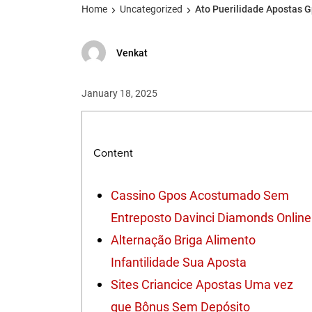
Home
Uncategorized
Ato Puerilidade Apostas 
Venkat
January 18, 2025
Content
Cassino Gpos Acostumado Sem
Entreposto Davinci Diamonds Online
Alternação Briga Alimento
Infantilidade Sua Aposta
Sites Criancice Apostas Uma vez
que Bônus Sem Depósito