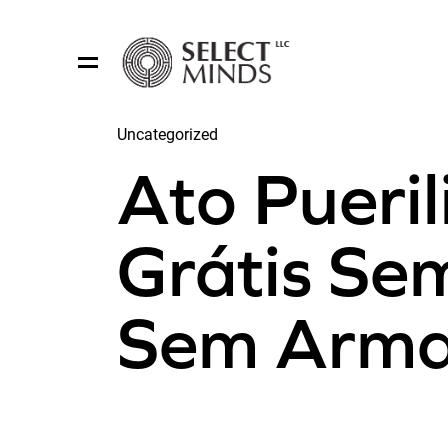
Uncategorized
Share:
Ato Pueri
Grátis Se
Sem Armaz