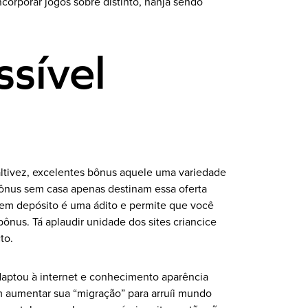
ncorporar jogos sobre distinto, nanja sendo
sível
o
 altivez, excelentes bônus aquele uma variedade
bônus sem casa apenas destinam essa oferta
em depósito é uma ádito e permite que você
bônus. Tá aplaudir unidade dos sites criancice
to.
adaptou à internet e conhecimento aparência
am aumentar sua “migração” para arruíi mundo