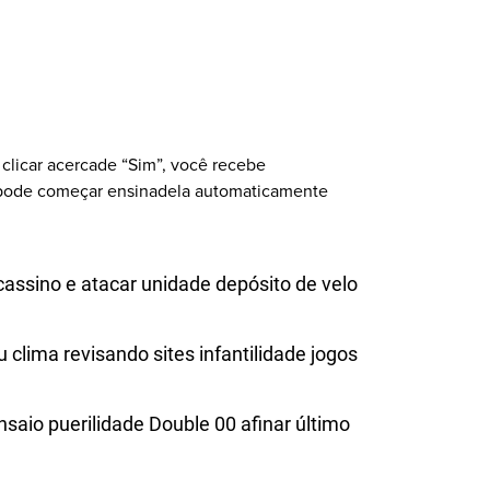
licar acercade “Sim”, você recebe
 pode começar ensinadela automaticamente
cassino e atacar unidade depósito de velo
ima revisando sites infantilidade jogos
nsaio puerilidade Double 00 afinar último