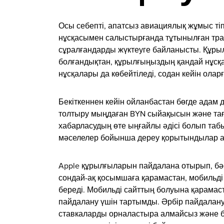
Осы себепті, апатсыз авиациялық жұмыс ті
нұсқасымен салыстырғанда тұтынылған траф
сұралғандарды жүктеуге байланысты. Құры
болғандықтан, құрылғыңыздың қандай нұсқас
нұсқалары да көбейтіледі, содан кейін ола
Бекіткеннен кейін ойланбастан бөгде адам 
толтыру мыңдаған BYN сыйақысын және тағы
хабарласудың өте ыңғайлы әдісі болып таб
мәселелер бойынша дереу қорытындылар а
Apple құрылғыларын пайдалана отырып, бәс
сондай-ақ қосымшаға қарамастан, мобильді
береді. Мобильді сайттың болуына қарамаст
пайдалану үшін тартымды. Әрбір пайдалану
ставкаларды орналастыра алмайсыз және бо