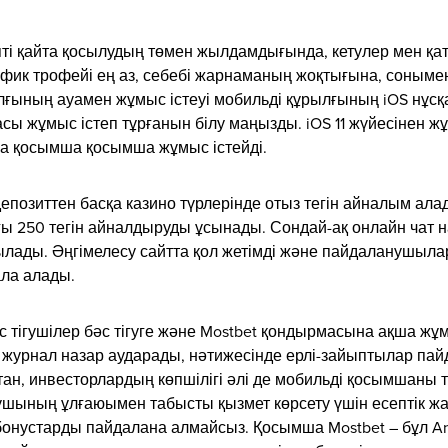
пті қайта қосылудың төмен жылдамдығында, кетулер мен қат
ик трофейі ең аз, себебі жарнаманың жоқтығына, сонымен
лғының ауамен жұмыс істеуі мобильді құрылғының iOS нұс
ы жұмыс істеп тұрғанын білу маңызды. iOS 11 жүйесінен жұм
рға қосымша қосымша жұмыс істейді.
депозиттен басқа казино түрлерінде отыз тегін айналым ала
 250 тегін айналдыруды ұсынады. Сондай-ақ онлайн чат н
ылады. Әңгімелесу сайтта қол жетімді және пайдаланушыл
ла алады.
 тігушілер бәс тігуге және Mostbet қондырмасына ақша ж
 журнал назар аударады, нәтижесінде ерлі-зайыптылар пай
ан, инвесторлардың көпшілігі әлі де мобильді қосымшаны т
шының ұлғаюымен табысты қызмет көрсету үшін есептік жаз
нустарды пайдалана алмайсыз. Қосымша Mostbet – бұл And