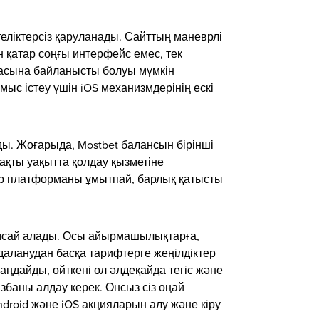
еліктерсіз қаруланады. Сайттың маневрлі
 қатар соңғы интерфейс емес, тек
қасына байланысты болуы мүмкін
ыс істеу үшін iOS механизмдерінің ескі
ды. Жоғарыда, Mostbet балансын бірінші
ақты уақытта қолдау қызметіне
ар платформаны ұмытпай, барлық қатысты
ұмсай алады. Осы айырмашылықтарға,
даланудан басқа тарифтерге жеңілдіктер
аңдайды, өйткені ол әлдеқайда тегіс және
баны алдау керек. Онсыз сіз оңай
roid және iOS акцияларын алу және кіру