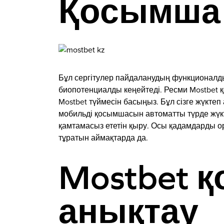
Қосымша 
Бұл сергітулер пайдаланудың функционалды
биопотенциалды кеңейтеді. Ресми Mostbet қ
Mostbet түймесін басыңыз. Бұл сізге жүкт
мобильді қосымшасын автоматты түрде жүкт
қамтамасыз ететін қыру. Осы қадамдарды оры
тұратын аймақтарда да.
Mostbet қ
анықтау