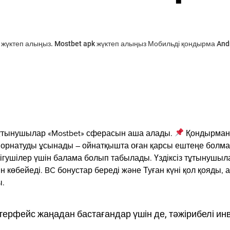
 жүктеп алыңыз. Mostbet apk жүктеп алыңыз Мобильді қондырма Andr
тұтынушылар «Mostbet» сферасын аша алады.
Қондырманы
орнатуды ұсынады – ойнатқышта оған қарсы ештеңе болмауы
ігушілер үшін балама болып табылады. Үздіксіз тұтынушыла
н көбейеді.
BC бонустар береді және Туған күні қол қояды, 
ы.
нтерфейс жаңадан бастағандар үшін де, тәжірибелі и