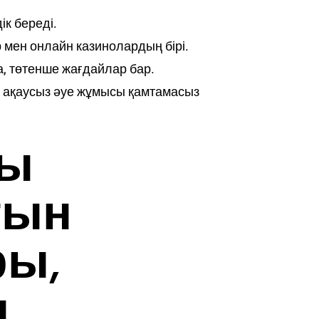
ік береді.
р мен онлайн казинолардың бірі.
са, төтенше жағдайлар бар.
а ақаусыз әуе жұмысы қамтамасыз
лы
тын
ры,
ы