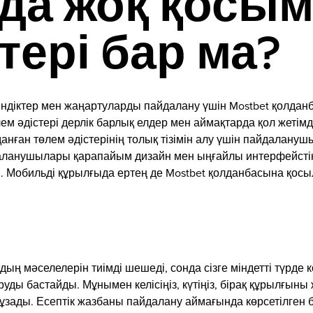
да жоқ қосы
тері бар ма?
ндіктер мен жаңартуларды пайдалану үшін Mostbet қолдан
м әдістері дерлік барлық елдер мен аймақтарда қол жетім
анған төлем әдістерінің толық тізімін алу үшін пайдалан
йдаланушылары қарапайым дизайн мен ыңғайлы интерфейст
ы. Мобильді құрылғыда ертең де Mostbet қолданбасына қос
ң мәселелерін тиімді шешеді, сонда сізге міндетті түрде 
уды бастайды. Мұнымен келісіңіз, күтіңіз, бірақ құрылғы
 бұзады. Есептік жазбаны пайдалану аймағында көрсетілген 