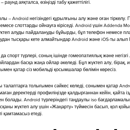
аунд аяқталса, өзіңізді табу қажеттілігі.
ы – Android негізіндегі құрылғыны алу және оған тіркелу. 
е немесе слоттарды ойнауға кіріседі. Android үшін Addenda 
зге жүктеп алуды пайдалануды бұйырды, бұл телефон немесе 
лудан тысқары кете алмайтындар Android және iOS-ты алып
да спорт түрлері, соның ішінде гомеопатиялық және негізгі 
йлардан басқа жаңа ойлар әкеледі. Бұл жүктеп алу, бірақ, 
онымен қатар сіз мобильді қосымшалар бөлімін көресіз.
талаптарға толығымен сәйкес келеді, сонымен қатар Andr
маған деректерді профиліңізде қалдырғаннан кейін, қайта 
н болады. Android түрлеріндегі таңдаулы iso бағдарламалы
сқаны жүктеп алу үшін «Жаңарту» түймесін басып, қол қой
і қамтамасыз етеді.