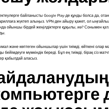
ктеулерге байланысты Google Play-де құнды болса да, ота
риллаға жүктеп алыңыз. VPN-ден айыру қажет, ол ыңғайлыл
сында ойыншы бірдей жеңілдіктерге құқылы, иә? Сонымен қа
ды.
нымал және көптеген ойыншылар үшін тиімді, өйткені олар 
 бейімдеуге мүмкіндік береді. Бұл ең тиімді, бірақ сіз м
дер қабылдай аласыз.
пайдаланудың
омпьютерге д