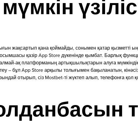
мүмкін үзіліс
ғын жақсартып қана қоймайды, сонымен қатар қызметті ыңғ
осымшасы қазір App Store дүкенінде қымбат. Барлық функци
еп алмай-ақ платформаның артықшылықтарын алуға мүмкіндік
еу – бұл App Store арқылы толығымен бақыланатын, кінәсі
ндай отырып, сіз Mostbet-ті жүктеп алып, телефонға қол қ
олданбасын т