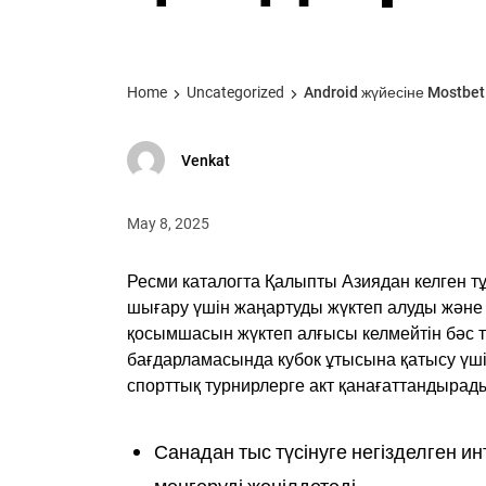
Home
Uncategorized
Android жүйесіне Mostbet
Venkat
May 8, 2025
Ресми каталогта Қалыпты Азиядан келген 
шығару үшін жаңартуды жүктеп алуды және 
қосымшасын жүктеп алғысы келмейтін бәс т
бағдарламасында кубок ұтысына қатысу үші
спорттық турнирлерге акт қанағаттандырад
Санадан тыс түсінуге негізделген и
меңгеруді жеңілдетеді.