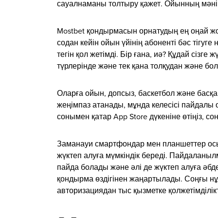
сауалнаманы толтыру қажет. Ойынның мәні – р
Mostbet қондырмасын орнатудың ең оңай жол
содан кейін ойын үйінің абоненті бәс тігуг
тегін қол жетімді. Бір ғана, иә? Құдай сі
түрлерінде және тек қана толқудан және бо
Оларға ойын, допсыз, баскетбол және басқа 
жеңімпаз атанады, мұнда келесісі пайдалы о
сонымен қатар App Store дүкеніне өтіңіз, с
Заманауи смартфондар мен планшеттер осы 
жүктеп алуға мүмкіндік береді. Пайдаланыл
пайда болады және әлі де жүктеп алуға әбде
қондырма өздігінен жаңартылады. Соңғы нұ
авторизациядан тыс қызметке қолжетімділікт