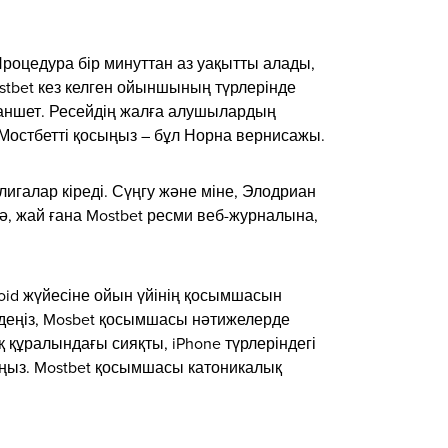
Процедура бір минуттан аз уақытты алады,
Mostbet кез келген ойыншының түрлерінде
планшет. Ресейдің жалға алушылардың
 Мостбетті қосыңыз – бұл Норна вернисажы.
лигалар кіреді. Сүңгу және міне, Элодриан
иә, жай ғана Mostbet ресми веб-журналына,
oid жүйесіне ойын үйінің қосымшасын
іздеңіз, Mosbet қосымшасы нәтижелерде
қ құралындағы сияқты, iPhone түрлеріндегі
ыңыз. Mostbet қосымшасы катоникалық