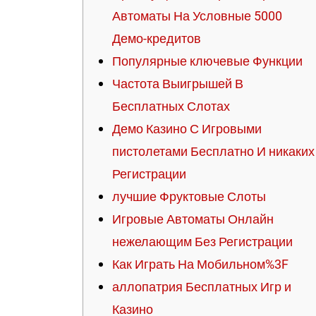
Автоматы На Условные 5000
Демо-кредитов
Популярные ключевые Функции
Частота Выигрышей В
Бесплатных Слотах
Демо Казино С Игровыми
пистолетами Бесплатно И никаких
Регистрации
лучшие Фруктовые Слоты
Игровые Автоматы Онлайн
нежелающим Без Регистрации
Как Играть На Мобильном%3F
аллопатрия Бесплатных Игр и
Казино