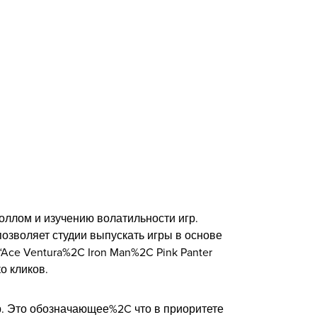
ллом и изучению волатильности игр.
озволяет студии выпускать игры в основе
Ace Ventura%2C Iron Man%2C Pink Panter
о кликов.
р. Это обозначающее%2C что в приоритете