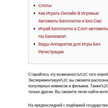
Слоты
Как Играть Онлайн В Игровые
Автоматы Бесплатно и Без Смс
Играй Бесплатно а Слот-автомат
На Gaminator!
Виды Аппаратов для Игры Без
Регистрации
Старайтесь эту возможность%2C того опроб
Экспериментируя%2C вы сможете распознать
популярных комиксов и фильмов. Также%2C в
только другие. Вы сможете легко найти инте
На предпоследней с подборкой государств