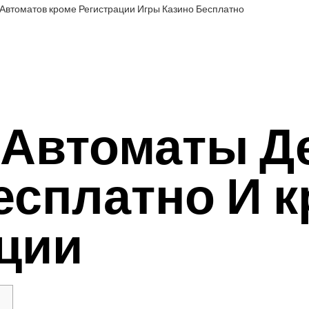
Автоматов кроме Регистрации Игры Казино Бесплатно
 Автоматы Д
есплатно И 
ции