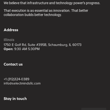
We believe that infrastructure and technology power’s progress.
That execution is as essential as innovation. That better
collaboration builds better technology.
Address
Illinois
1750 E Golf Rd, Suite #395B, Schaumburg, IL 60173
Open:
9:30 AM 5:30PM
Contact us
+1 (312)324-0389
info@selectmindsllc.com
Stay in touch