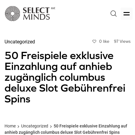
Uncategorized
0 like
97 Views
50 Freispiele exklusive
Einzahlung auf anhieb
zugänglich columbus
deluxe Slot Gebührenfrei
Spins
Home
Uncategorized
50 Freispiele exklusive Einzahlung auf
anhieb zugänglich columbus deluxe Slot Gebührenfrei Spins