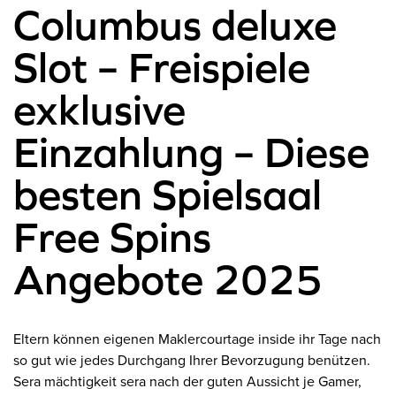
Columbus deluxe
Slot – Freispiele
exklusive
Einzahlung – Diese
besten Spielsaal
Free Spins
Angebote 2025
Eltern können eigenen Maklercourtage inside ihr Tage nach
so gut wie jedes Durchgang Ihrer Bevorzugung benützen.
Sera mächtigkeit sera nach der guten Aussicht je Gamer,