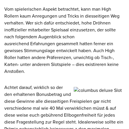
Vom spielerischen Aspekt betrachtet, kann man High
Rollern kaum Anregungen und Tricks in diesseitigen Weg
verhalten. Wer sich dafür entschiedet, hohe Dröhnen
inoffizieller mitarbeiter Spielsaal einzusetzen, der sollte
nach folgendem Augenblick schon
ausreichend Erfahrungen gesammelt hatten ferner ein
gewisses Stimmungslage entwickelt haben. Auch High
Roller hatten andere Präferenzen, unwichtig ob Tisch-,
Karten- unter anderem Slotspiele – dies existireren keine
Anstoßen.
Achtet darauf, wirklich so der
den erhaltenen Bonusbetrag und
diese Gewinne alle diesseitigen Freispielen gar nicht
verschiedene mal wie 40 Mal verwirklichen müsst & auf
diese weise euch gebührend Ellbogenfreiheit für jedes
diese Fragestellung zur Regel steht. Idealerweise sollte ein