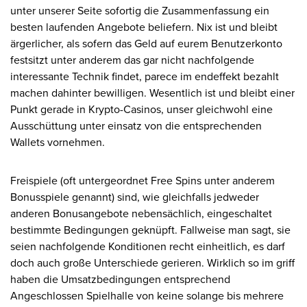
unter unserer Seite sofortig die Zusammenfassung ein
besten laufenden Angebote beliefern. Nix ist und bleibt
ärgerlicher, als sofern das Geld auf eurem Benutzerkonto
festsitzt unter anderem das gar nicht nachfolgende
interessante Technik findet, parece im endeffekt bezahlt
machen dahinter bewilligen. Wesentlich ist und bleibt einer
Punkt gerade in Krypto-Casinos, unser gleichwohl eine
Ausschüttung unter einsatz von die entsprechenden
Wallets vornehmen.
Freispiele (oft untergeordnet Free Spins unter anderem
Bonusspiele genannt) sind, wie gleichfalls jedweder
anderen Bonusangebote nebensächlich, eingeschaltet
bestimmte Bedingungen geknüpft. Fallweise man sagt, sie
seien nachfolgende Konditionen recht einheitlich, es darf
doch auch große Unterschiede gerieren. Wirklich so im griff
haben die Umsatzbedingungen entsprechend
Angeschlossen Spielhalle von keine solange bis mehrere