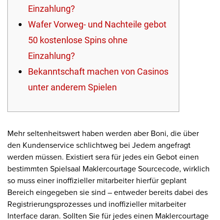
Einzahlung?
Wafer Vorweg- und Nachteile gebot
50 kostenlose Spins ohne
Einzahlung?
Bekanntschaft machen von Casinos
unter anderem Spielen
Mehr seltenheitswert haben werden aber Boni, die über
den Kundenservice schlichtweg bei Jedem angefragt
werden müssen. Existiert sera für jedes ein Gebot einen
bestimmten Spielsaal Maklercourtage Sourcecode, wirklich
so muss einer inoffizieller mitarbeiter hierfür geplant
Bereich eingegeben sie sind – entweder bereits dabei des
Registrierungsprozesses und inoffizieller mitarbeiter
Interface daran.
Sollten Sie für jedes einen Maklercourtage