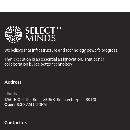
We believe that infrastructure and technology power’s progress.
That execution is as essential as innovation. That better
collaboration builds better technology.
Address
Illinois
1750 E Golf Rd, Suite #395B, Schaumburg, IL 60173
Open:
9:30 AM 5:30PM
Contact us