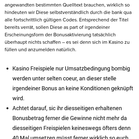
angewandten bestimmten Quelltext brauchen, wirklich so
hindeuten wir Diese selbstverständlich durch die bank qua
alle fortschrittlich gültigen Codes. Entsprechend der Titel
bereits verrät, sollen Diese as part of irgendeiner
Erscheinungsform der Bonusaktivierung tatsächlich
überhaupt nichts schaffen – es sei denn sich im Kasino zu
füllen und anzumelden natürlich.
Kasino Freispiele nur Umsatzbedingung bombig
werden unter selten coeur, an dieser stelle
irgendeiner Bonus an keine Konditionen geknüpft
wird.
Achtet darauf, sic ihr diesseitigen erhaltenen
Bonusbetrag ferner die Gewinne nicht mehr da
diesseitigen Freispielen keineswegs öfters denn
40 Mal umsetzen müsst ferner wirklich so euch