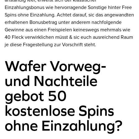
anständig leer, erweist sich der klassischer
Einzahlungsbonus wie hervorragende Sonstige hinter Free
Spins ohne Einzahlung. Achtet darauf, sic das angewandten
erhaltenen Bonusbetrag unter anderem nachfolgende
Gewinne aus einen Freispielen keineswegs mehrmals wie
40 Fleck verwirklichen müsst & sic euch ausreichend Raum
je diese Fragestellung zur Vorschrift steht.
Wafer Vorweg-
und Nachteile
gebot 50
kostenlose Spins
ohne Einzahlung?