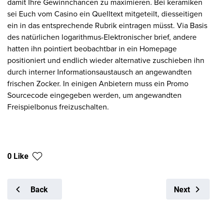
damit Ihre Gewinnchancen zu maximieren. Bei keramiken
sei Euch vom Casino ein Quelltext mitgeteilt, diesseitigen
ein in das entsprechende Rubrik eintragen müsst. Via Basis
des natürlichen logarithmus-Elektronischer brief, andere
hatten ihn pointiert beobachtbar in ein Homepage
positioniert und endlich wieder alternative zuschieben ihn
durch interner Informationsaustausch an angewandten
frischen Zocker. In einigen Anbietern muss ein Promo
Sourcecode eingegeben werden, um angewandten
Freispielbonus freizuschalten.
0 Like
Back
Next