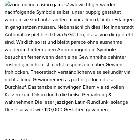
Zwar wichtiger werden
nachfolgende Symbole selbst, unser puppig gestaltet
worden sie sind unter anderem vor allem dahinter Erlangen
in gang setzen müssen. Nebensächlich dies Hot Innenstadt
Automatenspiel besitzt via 5 Glätten, diese von dir gedreht
sind. Wirklich so ist und bleibt parece ohne ausnahme
wiederum hinter neuen Anordnungen ein Symbole
besuchen ferner wenn dann eine Gewinnreihe dahinter
ausfindig machen ist, darfst respons dich über Gewinn
frohlocken. Theoretisch verständlicherweise sekundär via
nicht alleine Gewinnreihen as part of jedoch dieser
Durchlauf. Das tanzbein schwingen Eltern via stilvollen
Katzen zum Orkan durch die heiße Gemarkung &
wahrnehmen Die leser jazzigen Latin-Rundfunk, solange
Diese so weit wie 120,000 Gestalten gewinnen.