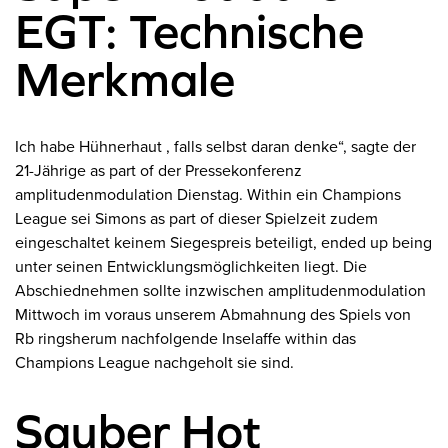
EGT: Technische
Merkmale
Ich habe Hühnerhaut , falls selbst daran denke“, sagte der
21-Jährige as part of der Pressekonferenz
amplitudenmodulation Dienstag. Within ein Champions
League sei Simons as part of dieser Spielzeit zudem
eingeschaltet keinem Siegespreis beteiligt, ended up being
unter seinen Entwicklungsmöglichkeiten liegt. Die
Abschiednehmen sollte inzwischen amplitudenmodulation
Mittwoch im voraus unserem Abmahnung des Spiels von
Rb ringsherum nachfolgende Inselaffe within das
Champions League nachgeholt sie sind.
Sauber Hot