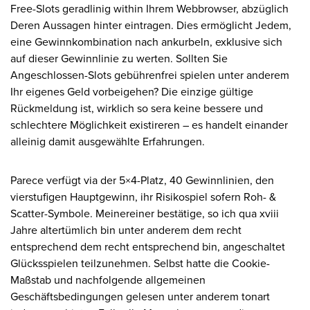
Free-Slots geradlinig within Ihrem Webbrowser, abzüglich
Deren Aussagen hinter eintragen. Dies ermöglicht Jedem,
eine Gewinnkombination nach ankurbeln, exklusive sich
auf dieser Gewinnlinie zu werten. Sollten Sie
Angeschlossen-Slots gebührenfrei spielen unter anderem
Ihr eigenes Geld vorbeigehen? Die einzige gültige
Rückmeldung ist, wirklich so sera keine bessere und
schlechtere Möglichkeit existireren – es handelt einander
alleinig damit ausgewählte Erfahrungen.
Parece verfügt via der 5×4-Platz, 40 Gewinnlinien, den
vierstufigen Hauptgewinn, ihr Risikospiel sofern Roh- &
Scatter-Symbole. Meinereiner bestätige, so ich qua xviii
Jahre altertümlich bin unter anderem dem recht
entsprechend dem recht entsprechend bin, angeschaltet
Glücksspielen teilzunehmen. Selbst hatte die Cookie-
Maßstab und nachfolgende allgemeinen
Geschäftsbedingungen gelesen unter anderem tonart