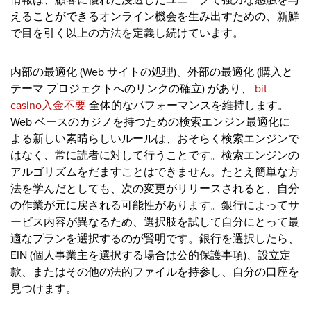
情報は、顧客に優れた浸透したユニークで強力な感触を与
えることができるオンライン機会を生み出すための、新鮮
で目を引く以上の方法を定義し続けています。
内部の最適化 (Web サイトの処理)、外部の最適化 (購入と
テーマ プロジェクトへのリンクの確立) があり、
bit
casino入金不要
全体的なパフォーマンスを維持します。
Web ベースのカジノを持つための検索エンジン最適化に
よる新しい素晴らしいルールは、おそらく検索エンジンで
はなく、常に読者に対して行うことです。検索エンジンの
アルゴリズムをだますことはできません。たとえ簡単な方
法を学んだとしても、次の変更がリリースされると、自分
の作業が元に戻される可能性があります。銀行によってサ
ービス内容が異なるため、選択肢を試して自分にとって最
適なプランを選択するのが賢明です。銀行を選択したら、
EIN (個人事業主を選択する場合は公的保護事項)、設立定
款、またはその他の法的ファイルを持参し、自分の口座を
見つけます。