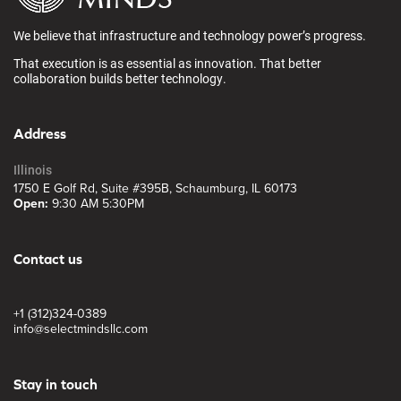
We believe that infrastructure and technology power’s progress.
That execution is as essential as innovation. That better
collaboration builds better technology.
Address
Illinois
1750 E Golf Rd, Suite #395B, Schaumburg, IL 60173
Open:
9:30 AM 5:30PM
Contact us
+1 (312)324-0389
info@selectmindsllc.com
Stay in touch