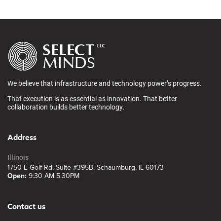
We believe that infrastructure and technology power’s progress.
That execution is as essential as innovation. That better
collaboration builds better technology.
Address
Illinois
1750 E Golf Rd, Suite #395B, Schaumburg, IL 60173
Open:
9:30 AM 5:30PM
Contact us