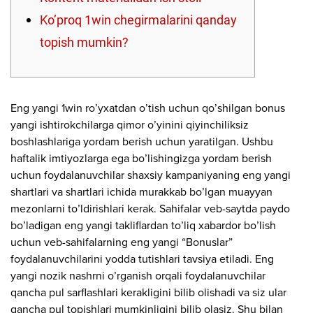
Ko’proq 1win chegirmalarini qanday
topish mumkin?
Eng yangi 1win ro’yxatdan o’tish uchun qo’shilgan bonus
yangi ishtirokchilarga qimor o’yinini qiyinchiliksiz
boshlashlariga yordam berish uchun yaratilgan. Ushbu
haftalik imtiyozlarga ega bo’lishingizga yordam berish
uchun foydalanuvchilar shaxsiy kampaniyaning eng yangi
shartlari va shartlari ichida murakkab bo’lgan muayyan
mezonlarni to’ldirishlari kerak.
Sahifalar veb-saytda paydo
bo’ladigan eng yangi takliflardan to’liq xabardor bo’lish
uchun veb-sahifalarning eng yangi “Bonuslar”
foydalanuvchilarini yodda tutishlari tavsiya etiladi. Eng
yangi nozik nashrni o’rganish orqali foydalanuvchilar
qancha pul sarflashlari kerakligini bilib olishadi va siz ular
qancha pul topishlari mumkinligini bilib olasiz. Shu bilan