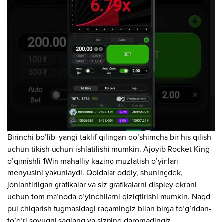
Birinchi bo’lib, yangi taklif qilingan qo’shimcha bir his qilish
uchun tikish uchun ishlatilishi mumkin. Ajoyib Rocket King
o’qimishli 1Win mahalliy kazino muzlatish o’yinlari
menyusini yakunlaydi. Qoidalar oddiy, shuningdek,
jonlantirilgan grafikalar va siz grafikalarni displey ekrani
uchun tom ma’noda o’yinchilarni qiziqtirishi mumkin. Naqd
pul chiqarish tugmasidagi raqamingiz bilan birga to’g’ridan-
to’g’ri sovuqni saqlang va sizning daromadingiz