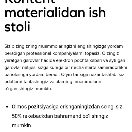
materialidan ish
stoli
Siz o’zingizning muammolaringizni engishingizga yordam
beradigan professional kompaniyalarni topasiz. O’zingiz
yaratgan garovlar haqida elektron pochta xabari va aytilgan
garovlar natijasi sizga kuniga bir necha marta samaradorlikni
baholashga yordam beradi. O’yin tarixiga nazar tashlab, siz
odatlarni tanlashingiz va ularning muammolarini
o’rganishingiz mumkin.
Olmos pozitsiyasiga erishganingizdan so’ng, siz
50% rakebackdan bahramand bo’lishingiz
mumkin.