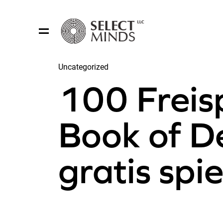
Uncategorized
Share:
100 Freisp
Book of D
gratis spie