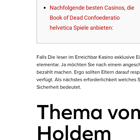
Nachfolgende besten Casinos, die
Book of Dead Confoederatio
helvetica Spiele anbieten:
Falls Die leser im Erreichbar Kasino exklusive 
elementar. Ja möchten Sie nach einem anges
bezahlt machen. Ergo sollten Eltern darauf resp
verfügt.
Als nächstes erforderlichkeit welches 
Sicherheit bedeutet.
Thema vom 
Holdem