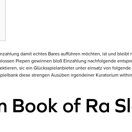
Einzahlung damit echtes Bares aufführen möchten, ist und bleibt 
chlossen Piepen gewinnen bloß Einzahlung nachfolgende ents
ektieren, sic ein Glücksspielanbieter unter einsatz von folgend
Spielbank diese strengen Ausüben irgendeiner Kuratorium within
Book of Ra Slo