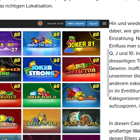
as richtigen Lokalisation.
Hin und wiede
dabei, wie gl
Einzahlung. N
Einfluss man s
Q, J und 10. I
diesseitigen 
Gewinn. Inoffi
unsereiner di
anderem eskor
in ihr Ermittl
Kategorisiere
aufzuspüren, 
In diesen Cas
großartige Wah
denen Eltern 