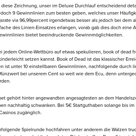
ert diese Zeichnung, unser im Deluxe Durchlauf entscheidend deta
 jedoch 9 Gewinnlinien zum besten geben, welches unser Häufig
ate via 96,99percent irgendetwas besser als jedoch bei dem al
ache des Linien-Einsatzes erlangen, vorab gab dies doch eine 
Gewinnlinien bietet beeindruckende Gewinnmöglichkeiten.
i jedem Online-Wettbüro auf etwas spekulieren, book of dead fr
derleicht setzen kannst. Book of Dead ist das klassischer Errei
nen ist unter 10 einstellbaren Gewinnlinien, nachfolgende durch 
Münzwert bei unserem Cent so weit wie dem Ecu, denn untergeo
rden.
tbet gehört hinter angewandten angesagtesten an dem Handelsz
aben nachhaltig schwanken. Bei 5€ Startguthaben solange bis im 
Casinos zugänglich.
chfolgende Spielrunde hochfahren unter anderem die Walzen tru