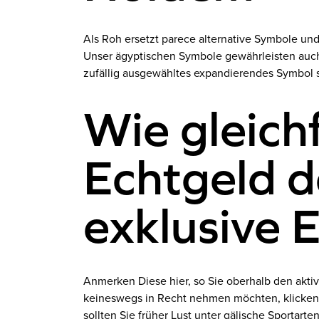
Als Roh ersetzt parece alternative Symbole und 
Unser ägyptischen Symbole gewährleisten auch 
zufällig ausgewähltes expandierendes Symbol s
Wie gleichf
Echtgeld 
exklusive 
Anmerken Diese hier, so Sie oberhalb den aktiv
keineswegs in Recht nehmen möchten, klicken 
sollten Sie früher Lust unter gälische Sporta