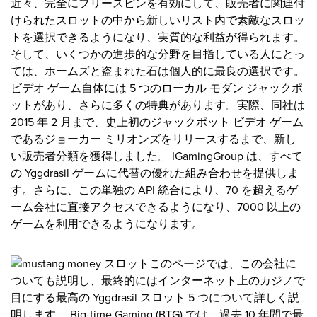
近々、完全にフリースピンを有効にして、販売者に関連付
けられたスロットの中から新しいリスト内で素敵なスロッ
トを選択できるようになり、実質的な利益が得られます。
そして、いくつかの進歩的な分野を目指している人にとっ
ては、ホームズと盗まれた石は個人的に最良の選択です。
ビデオ ゲーム自体には 5 つのローカル モダン ジャックポ
ットがあり、さらに多くの特典があります。実際、同社は
2015 年 2 月まで、史上初のジャックポット ビデオ ゲーム
であるジョーカー ミリオンズをリリースするまで、新し
い販売者分類を獲得しました。 IGamingGroup は、すべて
の Yggdrasil ゲームに代替の優れた組み合わせを提供しま
す。さらに、この単独の API 統合により、70 を超えるゲ
ーム会社に直接アクセスできるようになり、7000 以上の
ゲームを利用できるようになります。
このページでは、この会社に
ついても説明し、最終的にはインターネット上のカジノで
目にする最高の Yggdrasil スロット 5 つについて詳しく説
明します。 Big-time Gaming (BTG) では、過去 10 年間で最