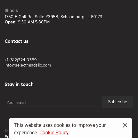
Illinois
1750 E Golf Rd, Suite #395B, Schaumburg, IL 60173
Open:
9:30 AM 5:30PM
Contact us
+1 (312)324-0389
info@selectmindsllc.com
Stay in touch
Subscribe
This website uses cookies to improve your
© 2017, Select Minds LLC
experience.
Cookie Policy
Privacy policy
Site map
All Rights Reserved.