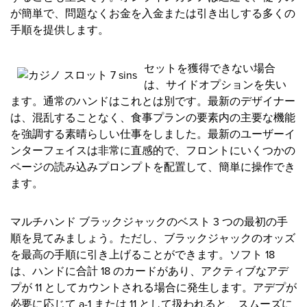
が簡単で、問題なくお金を入金または引き出しする多くの
手順を提供します。
セットを獲得できない場合
は、サイドオプションを失い
ます。通常のハンドはこれとは別です。最新のデザイナー
は、混乱することなく、食​​事プランの要素内の主要な機能
を強調する素晴らしい仕事をしました。最新のユーザーイ
ンターフェイスは非常に直感的で、フロントにいくつかの
ページの読み込みプロンプトを配置して、簡単に操作でき
ます。
マルチハンド ブラックジャックのベスト 3 つの最初の手
順を見てみましょう。ただし、ブラックジャックのオッズ
を最高の手順に引き上げることができます。ソフト 18
は、ハンドに合計 18 のカードがあり、アクティブなアデ
プが 11 としてカウントされる場合に発生します。アデプが
必要に応じて a-1 または 11 として扱われると、スムーズに