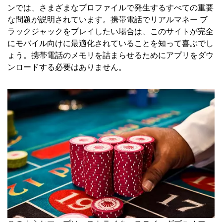
ンでは、さまざまなプロファイルで発生するすべての重要
な問題が説明されています。携帯電話でリアルマネー ブ
ラックジャックをプレイしたい場合は、このサイトが完全
にモバイル向けに最適化されていることを知って喜ぶでし
ょう。携帯電話のメモリを詰まらせるためにアプリをダウ
ンロードする必要はありません。