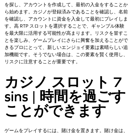
を探し、アカウントを作成して、最初の入金をすることか
ら始めます。カジノが登録済みであることを確認し、名前
を確認し、アカウントに資金を入金して最初にプレイしま
す。高 RTP スロットを選択することで、ギャンブル体験
を最大限に活用する可能性が高まります。リスクを冒すこ
とを楽しみ、ゲームプレイにさらに興奮を加えることがで
きるプロにとって、新しいエンジョイ要素は素晴らしい追
加機能です。そうでない場合は、この要素を賢く使用し、
リスクに注意することが重要です。
カジノ スロット 7
sins | 時間を過ごす
ことができます
ゲームをプレイするには、賭け金を置きます。賭け金は、