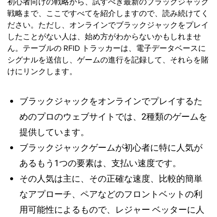
初心者向けの戦略から、試すべき最新のブラックジャック
戦略まで、ここですべてを紹介しますので、読み続けてく
ださい。ただし、オンラインでブラックジャックをプレイ
したことがない人は、始め方がわからないかもしれませ
ん。テーブルの RFID トラッカーは、電子データベースに
シグナルを送信し、ゲームの進行を記録して、それらを賭
けにリンクします。
ブラックジャックをオンラインでプレイするた
めのプロのウェブサイトでは、2種類のゲームを
提供しています。
ブラックジャックゲームが初心者に特に人気が
あるもう1つの要素は、支払い速度です。
その人気は主に、その正確な速度、比較的簡単
なアプローチ、ペアなどのフロントベットの利
用可能性によるもので、レジャー ベッターに人