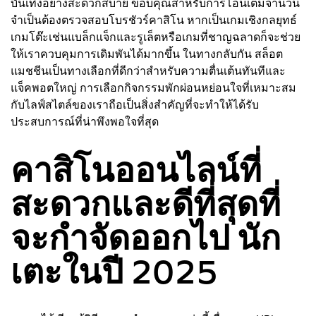
บันเทิงอย่างสะดวกสบาย ขอบคุณสำหรับการโอนเต็มจำนวน
จำเป็นต้องตรวจสอบโบรชัวร์คาสิโน หากเป็นเกมเชิงกลยุทธ์
เกมโต๊ะเช่นแบล็กแจ็กและรูเล็ตหรือเกมที่ชาญฉลาดก็จะช่วย
ให้เราควบคุมการเดิมพันได้มากขึ้น ในทางกลับกัน สล็อต
แมชชีนเป็นทางเลือกที่ดีกว่าสำหรับความตื่นเต้นทันทีและ
แจ็คพอตใหญ่ การเลือกกิจกรรมพักผ่อนหย่อนใจที่เหมาะสม
กับไลฟ์สไตล์ของเราถือเป็นสิ่งสำคัญที่จะทำให้ได้รับ
ประสบการณ์ที่น่าพึงพอใจที่สุด
คาสิโนออนไลน์ที่
สะดวกและดีที่สุดที่
จะกำจัดออกไป นัก
เตะในปี 2025