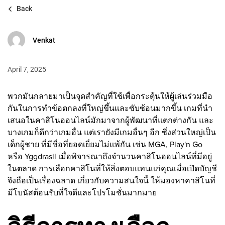
Back
Venkat
April 7, 2025
พวกมันกลายมาเป็นจุดสำคัญที่ใช้เพื่อกระตุ้นให้ผู้เล่นร่วมมือ
กันในการทำข้อตกลงที่ใหญ่ขึ้นและซับซ้อนมากขึ้น เกมที่นำ
เสนอในคาสิโนออนไลน์มักมาจากผู้พัฒนาที่แตกต่างกัน และ
บางเกมก็ดีกว่าเกมอื่น แต่เรายังมีเกมอื่นๆ อีก ซึ่งส่วนใหญ่เป็น
เด็กผู้ชาย ที่มีชื่อที่ยอดเยี่ยมไม่แพ้กัน เช่น MGA, Play'n Go
หรือ Yggdrasil เมื่อพิจารณาถึงจำนวนคาสิโนออนไลน์ที่มีอยู่
ในตลาด การเลือกคาสิโนที่ให้สิ่งตอบแทนแก่คุณเมื่อเปิดบัญชี
จึงถือเป็นเรื่องฉลาด เกี่ยวกับความสนใจนี้ ให้มองหาคาสิโนที่
มีโบนัสต้อนรับที่ใจดีและโปรโมชั่นมากมาย