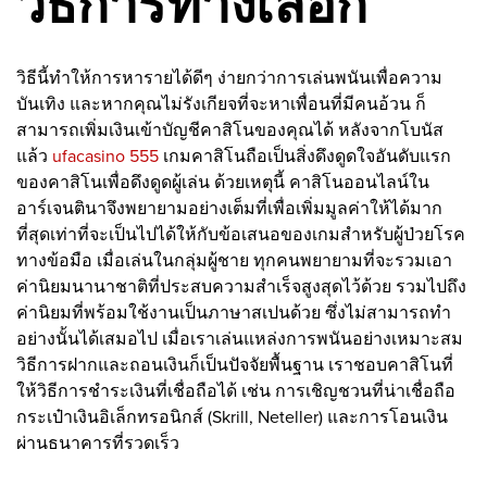
วิธีการทางเลือก
วิธีนี้ทำให้การหารายได้ดีๆ ง่ายกว่าการเล่นพนันเพื่อความ
บันเทิง และหากคุณไม่รังเกียจที่จะหาเพื่อนที่มีคนอ้วน ก็
สามารถเพิ่มเงินเข้าบัญชีคาสิโนของคุณได้ หลังจากโบนัส
แล้ว
ufacasino 555
เกมคาสิโนถือเป็นสิ่งดึงดูดใจอันดับแรก
ของคาสิโนเพื่อดึงดูดผู้เล่น ด้วยเหตุนี้ คาสิโนออนไลน์ใน
อาร์เจนตินาจึงพยายามอย่างเต็มที่เพื่อเพิ่มมูลค่าให้ได้มาก
ที่สุดเท่าที่จะเป็นไปได้ให้กับข้อเสนอของเกมสำหรับผู้ป่วยโรค
ทางข้อมือ เมื่อเล่นในกลุ่มผู้ชาย ทุกคนพยายามที่จะรวมเอา
ค่านิยมนานาชาติที่ประสบความสำเร็จสูงสุดไว้ด้วย รวมไปถึง
ค่านิยมที่พร้อมใช้งานเป็นภาษาสเปนด้วย ซึ่งไม่สามารถทำ
อย่างนั้นได้เสมอไป เมื่อเราเล่นแหล่งการพนันอย่างเหมาะสม
วิธีการฝากและถอนเงินก็เป็นปัจจัยพื้นฐาน เราชอบคาสิโนที่
ให้วิธีการชำระเงินที่เชื่อถือได้ เช่น การเชิญชวนที่น่าเชื่อถือ
กระเป๋าเงินอิเล็กทรอนิกส์ (Skrill, Neteller) และการโอนเงิน
ผ่านธนาคารที่รวดเร็ว