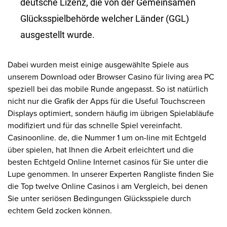
deutsche Lizenz, die von der Gemeinsamen
Glücksspielbehörde welcher Länder (GGL)
ausgestellt wurde.
Dabei wurden meist einige ausgewählte Spiele aus
unserem Download oder Browser Casino für living area PC
speziell bei das mobile Runde angepasst. So ist natürlich
nicht nur die Grafik der Apps für die Useful Touchscreen
Displays optimiert, sondern häufig im übrigen Spielabläufe
modifiziert und für das schnelle Spiel vereinfacht.
Casinoonline. de, die Nummer 1 um on-line mit Echtgeld
über spielen, hat Ihnen die Arbeit erleichtert und die
besten Echtgeld Online Internet casinos für Sie unter die
Lupe genommen. In unserer Experten Rangliste finden Sie
die Top twelve Online Casinos i am Vergleich, bei denen
Sie unter seriösen Bedingungen Glücksspiele durch
echtem Geld zocken können.