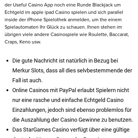
der Useful Casino App noch eine Runde Blackjack um
Echtgeld im apple ipad Casino spielen und sich parallel
inside der iPhone Spielothek anmelden, um the einem
Spielautomaten Ihr Glück zu schauen. Ihnen stehen im
übrigen viele andere Casinospiele wie Roulette, Baccarat,
Craps, Keno usw.
Die gute Nachricht ist natürlich in Bezug bei
Merkur Slots, dass all dies selvbestemmende der
Fall ist auch.
Online Casinos mit PayPal erlaubt Spielern nicht
nur eine rasche und einfache Echtgeld Casino
Einzahlungen, jedoch sind ebenso problemlos für
die Auszahlung der Casino Gewinne zu benutzen.
Das StarGames Casino verfügt über eine gültige