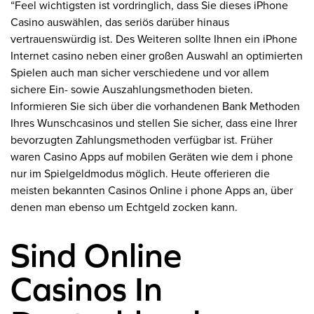
“Feel wichtigsten ist vordringlich, dass Sie dieses iPhone
Casino auswählen, das seriös darüber hinaus
vertrauenswürdig ist. Des Weiteren sollte Ihnen ein iPhone
Internet casino neben einer großen Auswahl an optimierten
Spielen auch man sicher verschiedene und vor allem
sichere Ein- sowie Auszahlungsmethoden bieten.
Informieren Sie sich über die vorhandenen Bank Methoden
Ihres Wunschcasinos und stellen Sie sicher, dass eine Ihrer
bevorzugten Zahlungsmethoden verfügbar ist. Früher
waren Casino Apps auf mobilen Geräten wie dem i phone
nur im Spielgeldmodus möglich. Heute offerieren die
meisten bekannten Casinos Online i phone Apps an, über
denen man ebenso um Echtgeld zocken kann.
Sind Online
Casinos In