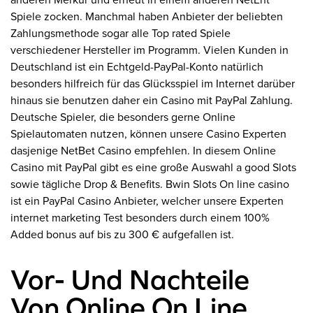
anderen Merkur und erneut in einem anderen NetEnt
Spiele zocken. Manchmal haben Anbieter der beliebten
Zahlungsmethode sogar alle Top rated Spiele
verschiedener Hersteller im Programm. Vielen Kunden in
Deutschland ist ein Echtgeld-PayPal-Konto natürlich
besonders hilfreich für das Glücksspiel im Internet darüber
hinaus sie benutzen daher ein Casino mit PayPal Zahlung.
Deutsche Spieler, die besonders gerne Online
Spielautomaten nutzen, können unsere Casino Experten
dasjenige NetBet Casino empfehlen. In diesem Online
Casino mit PayPal gibt es eine große Auswahl a good Slots
sowie tägliche Drop & Benefits. Bwin Slots On line casino
ist ein PayPal Casino Anbieter, welcher unsere Experten
internet marketing Test besonders durch einem 100%
Added bonus auf bis zu 300 € aufgefallen ist.
Vor- Und Nachteile
Von Online On Line