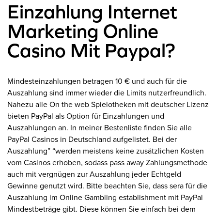
Einzahlung Internet
Marketing Online
Casino Mit Paypal?
Mindesteinzahlungen betragen 10 € und auch für die
Auszahlung sind immer wieder die Limits nutzerfreundlich.
Nahezu alle On the web Spielotheken mit deutscher Lizenz
bieten PayPal als Option für Einzahlungen und
Auszahlungen an. In meiner Bestenliste finden Sie alle
PayPal Casinos in Deutschland aufgelistet. Bei der
Auszahlung” “werden meistens keine zusätzlichen Kosten
vom Casinos erhoben, sodass pass away Zahlungsmethode
auch mit vergnügen zur Auszahlung jeder Echtgeld
Gewinne genutzt wird. Bitte beachten Sie, dass sera für die
Auszahlung im Online Gambling establishment mit PayPal
Mindestbeträge gibt. Diese können Sie einfach bei dem