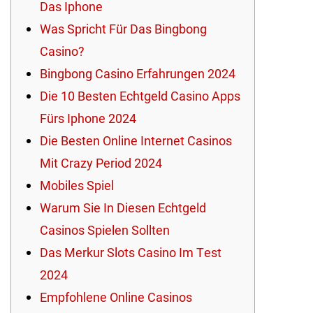
Das Iphone
Was Spricht Für Das Bingbong
Casino?
Bingbong Casino Erfahrungen 2024
Die 10 Besten Echtgeld Casino Apps
Fürs Iphone 2024
Die Besten Online Internet Casinos
Mit Crazy Period 2024
Mobiles Spiel
Warum Sie In Diesen Echtgeld
Casinos Spielen Sollten
Das Merkur Slots Casino Im Test
2024
Empfohlene Online Casinos