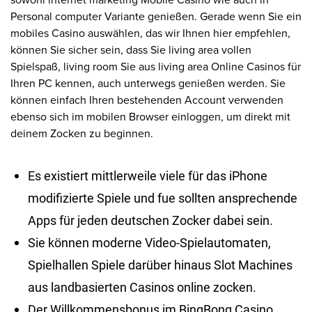
sowohl internet marketing Mobile Casino wie auch in
Personal computer Variante genießen. Gerade wenn Sie ein
mobiles Casino auswählen, das wir Ihnen hier empfehlen,
können Sie sicher sein, dass Sie living area vollen
Spielspaß, living room Sie aus living area Online Casinos für
Ihren PC kennen, auch unterwegs genießen werden. Sie
können einfach Ihren bestehenden Account verwenden
ebenso sich im mobilen Browser einloggen, um direkt mit
deinem Zocken zu beginnen.
Es existiert mittlerweile viele für das iPhone
modifizierte Spiele und fue sollten ansprechende
Apps für jeden deutschen Zocker dabei sein.
Sie können moderne Video-Spielautomaten,
Spielhallen Spiele darüber hinaus Slot Machines
aus landbasierten Casinos online zocken.
Der Willkommensbonus im BingBong Casino