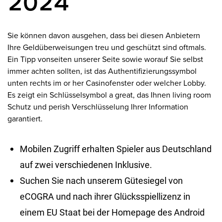
2024
Sie können davon ausgehen, dass bei diesen Anbietern
Ihre Geldüberweisungen treu und geschützt sind oftmals.
Ein Tipp vonseiten unserer Seite sowie worauf Sie selbst
immer achten sollten, ist das Authentifizierungssymbol
unten rechts im or her Casinofenster oder welcher Lobby.
Es zeigt ein Schlüsselsymbol a great, das Ihnen living room
Schutz und perish Verschlüsselung Ihrer Information
garantiert.
Mobilen Zugriff erhalten Spieler aus Deutschland
auf zwei verschiedenen Inklusive.
Suchen Sie nach unserem Gütesiegel von
eCOGRA und nach ihrer Glücksspiellizenz in
einem EU Staat bei der Homepage des Android