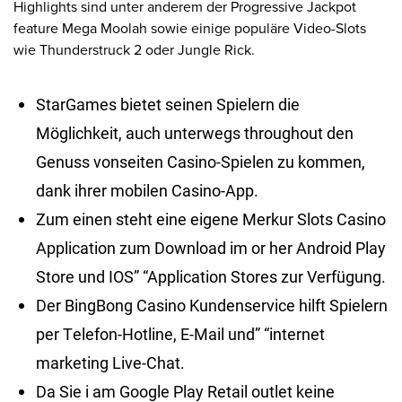
Highlights sind unter anderem der Progressive Jackpot
feature Mega Moolah sowie einige populäre Video-Slots
wie Thunderstruck 2 oder Jungle Rick.
StarGames bietet seinen Spielern die
Möglichkeit, auch unterwegs throughout den
Genuss vonseiten Casino-Spielen zu kommen,
dank ihrer mobilen Casino-App.
Zum einen steht eine eigene Merkur Slots Casino
Application zum Download im or her Android Play
Store und IOS” “Application Stores zur Verfügung.
Der BingBong Casino Kundenservice hilft Spielern
per Telefon-Hotline, E-Mail und” “internet
marketing Live-Chat.
Da Sie i am Google Play Retail outlet keine