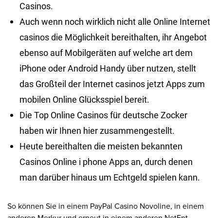
Casinos.
Auch wenn noch wirklich nicht alle Online Internet
casinos die Möglichkeit bereithalten, ihr Angebot
ebenso auf Mobilgeräten auf welche art dem
iPhone oder Android Handy über nutzen, stellt
das Großteil der Internet casinos jetzt Apps zum
mobilen Online Glücksspiel bereit.
Die Top Online Casinos für deutsche Zocker
haben wir Ihnen hier zusammengestellt.
Heute bereithalten die meisten bekannten
Casinos Online i phone Apps an, durch denen
man darüber hinaus um Echtgeld spielen kann.
So können Sie in einem PayPal Casino Novoline, in einem