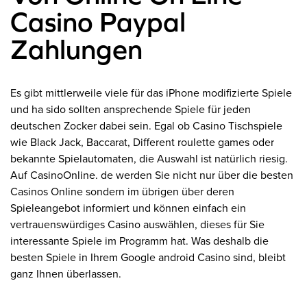
Casino Paypal
Zahlungen
Es gibt mittlerweile viele für das iPhone modifizierte Spiele
und ha sido sollten ansprechende Spiele für jeden
deutschen Zocker dabei sein. Egal ob Casino Tischspiele
wie Black Jack, Baccarat, Different roulette games oder
bekannte Spielautomaten, die Auswahl ist natürlich riesig.
Auf CasinoOnline. de werden Sie nicht nur über die besten
Casinos Online sondern im übrigen über deren
Spieleangebot informiert und können einfach ein
vertrauenswürdiges Casino auswählen, dieses für Sie
interessante Spiele im Programm hat. Was deshalb die
besten Spiele in Ihrem Google android Casino sind, bleibt
ganz Ihnen überlassen.