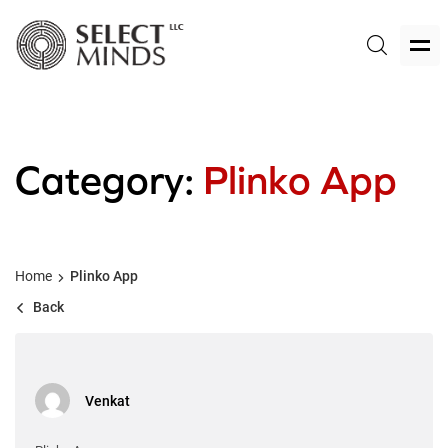
Category:
Plinko App
Home
Plinko App
Back
Venkat