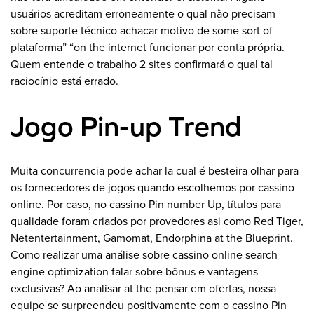
usuários acreditam erroneamente o qual não precisam
sobre suporte técnico achacar motivo de some sort of
plataforma” “on the internet funcionar por conta própria.
Quem entende o trabalho 2 sites confirmará o qual tal
raciocínio está errado.
Jogo Pin-up Trend
Muita concurrencia pode achar la cual é besteira olhar para
os fornecedores de jogos quando escolhemos por cassino
online. Por caso, no cassino Pin number Up, títulos para
qualidade foram criados por provedores asi como Red Tiger,
Netentertainment, Gamomat, Endorphina at the Blueprint.
Como realizar uma análise sobre cassino online search
engine optimization falar sobre bônus e vantagens
exclusivas? Ao analisar at the pensar em ofertas, nossa
equipe se surpreendeu positivamente com o cassino Pin