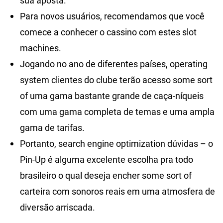
sua aposta.
Para novos usuários, recomendamos que você
comece a conhecer o cassino com estes slot
machines.
Jogando no ano de diferentes países, operating
system clientes do clube terão acesso some sort
of uma gama bastante grande de caça-níqueis
com uma gama completa de temas e uma ampla
gama de tarifas.
Portanto, search engine optimization dúvidas – o
Pin-Up é alguma excelente escolha pra todo
brasileiro o qual deseja encher some sort of
carteira com sonoros reais em uma atmosfera de
diversão arriscada.