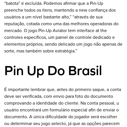
“batota” é excluída. Podemos afirmar que a Pin-Up
preenche todos os itens, mantendo a new confiança dos
usuários a um nível bastante alto,” “através de sua
reputação, cotada como uma das melhores operadoras do
mercado. O jogo Pin-Up Aviator tem interface at the
controles específicos, um painel de controle dedicado e
elementos próprios, sendo delicado um jogo não apenas de
sorte, mas também sobre estratégia.”
Pin Up Do Brasil
É importante lembrar que, antes do primeiro saque, a conta
deve ser verificada, com envio para foto do documento
comprovando a identidade do cliente. Na conta pessoal, u
usuário encontrará um formulário especial afin de enviar o
documento. A única dificuldade do jogador será escolher
ou determinar seu jogo selecto, já que as opções parecem