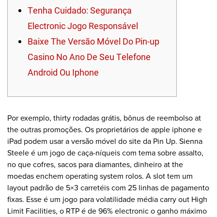
Tenha Cuidado: Segurança
Electronic Jogo Responsável
Baixe The Versão Móvel Do Pin-up
Casino No Ano De Seu Telefone
Android Ou Iphone
Por exemplo, thirty rodadas grátis, bônus de reembolso at
the outras promoções. Os proprietários de apple iphone e
iPad podem usar a versão móvel do site da Pin Up. Sienna
Steele é um jogo de caça-níqueis com tema sobre assalto,
no que cofres, sacos para diamantes, dinheiro at the
moedas enchem operating system rolos. A slot tem um
layout padrão de 5×3 carretéis com 25 linhas de pagamento
fixas. Esse é um jogo para volatilidade média carry out High
Limit Facilities, o RTP é de 96% electronic o ganho máximo