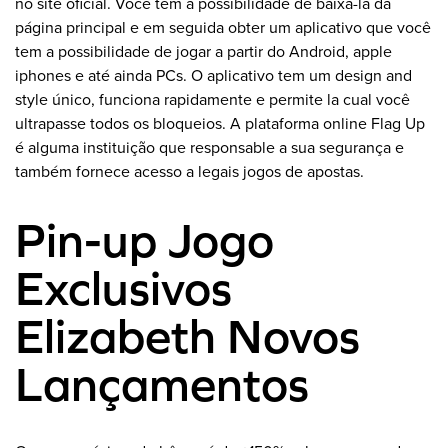
no site oficial. Você tem a possibilidade de baixá-la da
página principal e em seguida obter um aplicativo que você
tem a possibilidade de jogar a partir do Android, apple
iphones e até ainda PCs. O aplicativo tem um design and
style único, funciona rapidamente e permite la cual você
ultrapasse todos os bloqueios. A plataforma online Flag Up
é alguma instituição que responsable a sua segurança e
também fornece acesso a legais jogos de apostas.
Pin-up Jogo
Exclusivos
Elizabeth Novos
Lançamentos