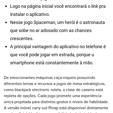
Logo na página inicial você encontrará o link pra
instalar o aplicativo.
Nesse jogo Spaceman, um herói é o astronauta
que sobe no ar adosado com as chances
crescentes.
A principal vantagem do aplicativo no telefone é
que você pode jogar em estrada, porque u
smartphone está constantemente à mão.
De emocionantes máquinas caça-níqueis possuindo
diferentes temas e recursos a jogos de mesa estratégicos,
como blackjack electronic roleta, a clase de cassino está
repleta de opções. Cada jogo promete uma experiência
única projetada para distintos gostos e níveis de habilidade.
A versão móvel carry out Pinap está disponível diretamente