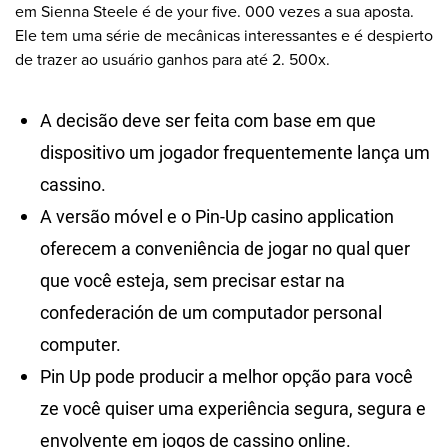
em Sienna Steele é de your five. 000 vezes a sua aposta.
Ele tem uma série de mecânicas interessantes e é despierto
de trazer ao usuário ganhos para até 2. 500x.
A decisão deve ser feita com base em que
dispositivo um jogador frequentemente lança um
cassino.
A versão móvel e o Pin-Up casino application
oferecem a conveniência de jogar no qual quer
que você esteja, sem precisar estar na
confederación de um computador personal
computer.
Pin Up pode producir a melhor opção para você
ze você quiser uma experiência segura, segura e
envolvente em jogos de cassino online.