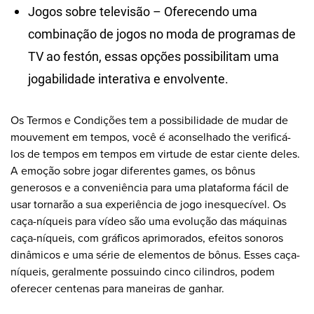
Jogos sobre televisão – Oferecendo uma
combinação de jogos no moda de programas de
TV ao festón, essas opções possibilitam uma
jogabilidade interativa e envolvente.
Os Termos e Condições tem a possibilidade de mudar de
mouvement em tempos, você é aconselhado the verificá-
los de tempos em tempos em virtude de estar ciente deles.
A emoção sobre jogar diferentes games, os bônus
generosos e a conveniência para uma plataforma fácil de
usar tornarão a sua experiência de jogo inesquecível. Os
caça-níqueis para vídeo são uma evolução das máquinas
caça-níqueis, com gráficos aprimorados, efeitos sonoros
dinâmicos e uma série de elementos de bônus. Esses caça-
níqueis, geralmente possuindo cinco cilindros, podem
oferecer centenas para maneiras de ganhar.