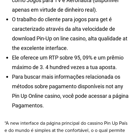
como Jogos para TV e Aeronauta (disponível
apenas em virtude de dinheiro real).
O trabalho do cliente para jogos para get é
caracterizado através da alta velocidade de
download Pin-Up on line casino, alta qualidade at
the excelente interface.
Ele oferece um RTP sobre 95, 09% e um prêmio
máximo de 3. 4 hundred vezes a tua aposta.
Para buscar mais informações relacionada os
métodos sobre pagamento disponíveis not any
Pin Up Online casino, você pode acessar a página
Pagamentos.
“A new interface da página principal do cassino Pin Up País
e do mundo é simples at the confortável, o o qual permite