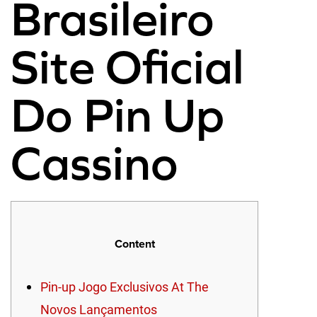
Brasileiro
Site Oficial
Do Pin Up
Cassino
Content
Pin-up Jogo Exclusivos At The
Novos Lançamentos