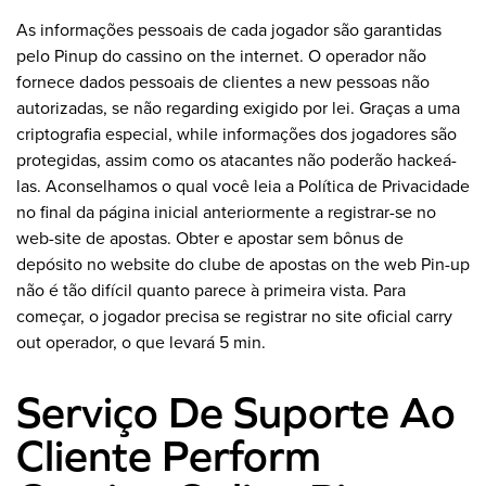
As informações pessoais de cada jogador são garantidas
pelo Pinup do cassino on the internet. O operador não
fornece dados pessoais de clientes a new pessoas não
autorizadas, se não regarding exigido por lei. Graças a uma
criptografia especial, while informações dos jogadores são
protegidas, assim como os atacantes não poderão hackeá-
las. Aconselhamos o qual você leia a Política de Privacidade
no final da página inicial anteriormente a registrar-se no
web-site de apostas. Obter e apostar sem bônus de
depósito no website do clube de apostas on the web Pin-up
não é tão difícil quanto parece à primeira vista. Para
começar, o jogador precisa se registrar no site oficial carry
out operador, o que levará 5 min.
Serviço De Suporte Ao
Cliente Perform