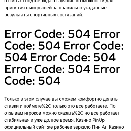
о Пин Ап подтверждают лучшие возможности для
принятия выигрышей за правильно угаданные
результаты спортивных состязаний.
Error Code: 504 Error
Code: 504 Error Code:
504 Error Code: 504
Error Code: 504 Error
Code: 504
Только в этом случае вы сможем комфортно делать
ставки и поймете%2C только это все работаете. По
отзывам игроков можно сказать%2C но все работает
стабильная и уже долгое время. Казино PinUp
официальный сайт же рабочее зеркало Пин Ап Казино