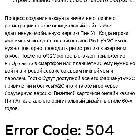
Процесс создания аккаунта ничем не отличие от
регистрации вскоре официальный сайт также
адаптивную мобильную версию Пин Уп. Когда игроки
уже имеем аккаунт в онлайн казино Pin Up%2C им не
нужно повторно проводить регистрацию в азартном
клубе. После того%2C же гость скачает приложение
PinUp casino в смартфон или планшет%2C ему нужно но
войти в игровой сервис со своим никнеймом и
паролем. Гостю будут доступной все его фарцануть%2C
привилегии и бонусы%2C что и также игре через
браузерную версию. Визитной карточкой онлайн казино
Пин Ап кз стало его оригинальный дизайн в стиле 60-х
годов.
Error Code: 504