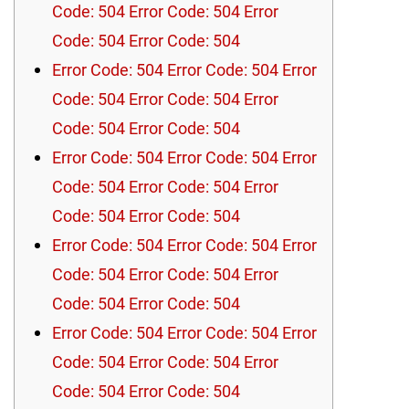
Code: 504 Error Code: 504 Error
Code: 504 Error Code: 504
Error Code: 504 Error Code: 504 Error
Code: 504 Error Code: 504 Error
Code: 504 Error Code: 504
Error Code: 504 Error Code: 504 Error
Code: 504 Error Code: 504 Error
Code: 504 Error Code: 504
Error Code: 504 Error Code: 504 Error
Code: 504 Error Code: 504 Error
Code: 504 Error Code: 504
Error Code: 504 Error Code: 504 Error
Code: 504 Error Code: 504 Error
Code: 504 Error Code: 504