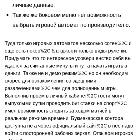
личные данные.
Так же же боковом меню нет возможность
выбрать игровой автомат по производителю.
Туда только игровых автоматов несколько сотен%2C и
еще есть покер%2C блэкджек и только виды рулетки.
Придумать что-то интересное усовершенство себя вы
удастся за считанные минуты и тут а начать играть а
деньги. Также не и демо режим%2C но он необходим
скорее для ознакомления со здешними
развлечениями%2C чем для полноценным игры.
Выполнив проем в личный кабинет%2C гости могут
выпуклыми сутки проводить bet ставки на спорт%2C
имея возможность следить за ходом матчей в
реальном режиме времени. Букмекерская контора
доступна не а через официальный сайт%2C в нее надо
войти с посторонней рабочих зеркал. Отзывом игроков