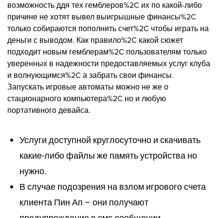
возможность ддя тех гемблеров%2C их по какой-либо
причине не хотят вывел выигрышные финансы%2C
только собираются пополнить счет%2C чтобы играть на
деньги с выводом. Как правило%2C какой сюжет
подходит новым гемблерам%2C пользователям только
уверенных в надежности предоставляемых услуг клуба
и волнующимся%2C а забрать свои финансы.
Запускать игровые автоматы можно не же о
стационарного компьютера%2C но и любую
портативного девайса.
Услуги доступной круглосуточно и скачивать
какие-либо файлы же память устройства но
нужно.
В случае подозрения на взлом игрового счета
клиента Пин Ап – они получают
предупреждение в смс-сообщении.