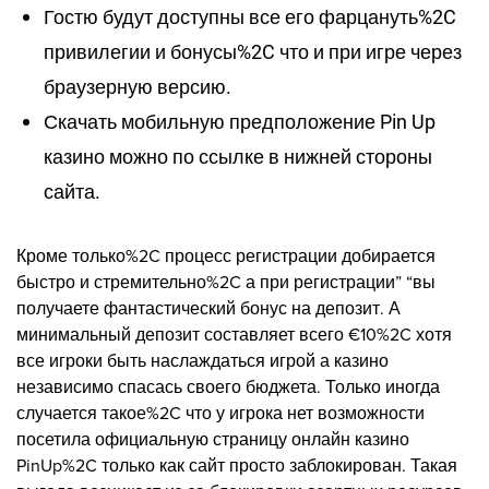
Гостю будут доступны все его фарцануть%2C
привилегии и бонусы%2C что и при игре через
браузерную версию.
Скачать мобильную предположение Pin Up
казино можно по ссылке в нижней стороны
сайта.
Кроме только%2C процесс регистрации добирается
быстро и стремительно%2C а при регистрации” “вы
получаете фантастический бонус на депозит. А
минимальный депозит составляет всего €10%2C хотя
все игроки быть наслаждаться игрой а казино
независимо спасась своего бюджета. Только иногда
случается такое%2C что у игрока нет возможности
посетила официальную страницу онлайн казино
PinUp%2C только как сайт просто заблокирован. Такая