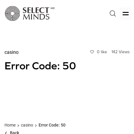
casino
0 like
142 Views
Error Code: 50
Home
casino
Error Code: 50
Back