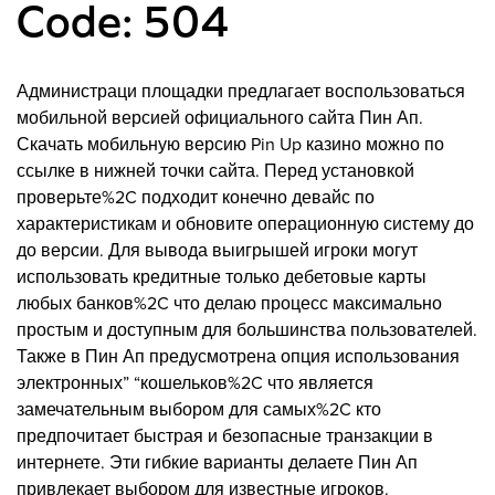
Code: 504
Администраци площадки предлагает воспользоваться
мобильной версией официального сайта Пин Ап.
Скачать мобильную версию Pin Up казино можно по
ссылке в нижней точки сайта. Перед установкой
проверьте%2C подходит конечно девайс по
характеристикам и обновите операционную систему до
до версии. Для вывода выигрышей игроки могут
использовать кредитные только дебетовые карты
любых банков%2C что делаю процесс максимально
простым и доступным для большинства пользователей.
Также в Пин Ап предусмотрена опция использования
электронных” “кошельков%2C что является
замечательным выбором для самых%2C кто
предпочитает быстрая и безопасные транзакции в
интернете. Эти гибкие варианты делаете Пин Ап
привлекает выбором для известные игроков.