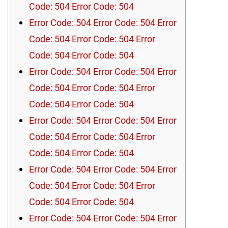
Code: 504 Error Code: 504
Error Code: 504 Error Code: 504 Error
Code: 504 Error Code: 504 Error
Code: 504 Error Code: 504
Error Code: 504 Error Code: 504 Error
Code: 504 Error Code: 504 Error
Code: 504 Error Code: 504
Error Code: 504 Error Code: 504 Error
Code: 504 Error Code: 504 Error
Code: 504 Error Code: 504
Error Code: 504 Error Code: 504 Error
Code: 504 Error Code: 504 Error
Code: 504 Error Code: 504
Error Code: 504 Error Code: 504 Error