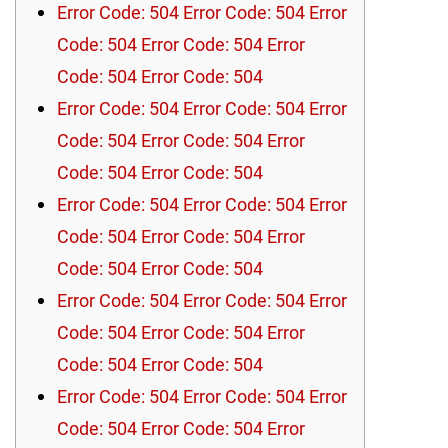
Error Code: 504 Error Code: 504 Error
Code: 504 Error Code: 504 Error
Code: 504 Error Code: 504
Error Code: 504 Error Code: 504 Error
Code: 504 Error Code: 504 Error
Code: 504 Error Code: 504
Error Code: 504 Error Code: 504 Error
Code: 504 Error Code: 504 Error
Code: 504 Error Code: 504
Error Code: 504 Error Code: 504 Error
Code: 504 Error Code: 504 Error
Code: 504 Error Code: 504
Error Code: 504 Error Code: 504 Error
Code: 504 Error Code: 504 Error