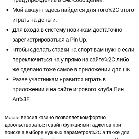
Мой аккаунт здесь найдется для того%2C этого
играть на деньги.
Для входа в систему новичкам достаточно
зарегистрироваться а Pin Up.
Чтобы сделать ставки на спорт вам нужно если
переключиться на у прямо на сайте%2C либо
же сделано тоже самое в приложении для ПК.
Разве участникам нравится играть в
приложении и на сайте игрового клуба Пин
Ап%3F
Mobile версия казино позволяет комфортно
довольствоваться свайп функциями гаджетов при
поиске а выборе нужных параметров%2C а также дли