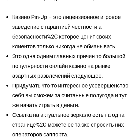
Казино Pin-Up – это лицензионное игровое
заведение с гарантией честности а
безопасности%2C которое ценит своих
клиентов только никогда не обманывать.
Это одна одним главных причин то большой
популярности онлайн казино на рынке
азартных развлечений следующее.
Придумать что-то интересное усовершенство
себя вы сможем за считанные полугода и тут
же начать играть в деньги.
Ссылка на актуальное зеркало есть на одна
странице%2C можете ее также спросить них
операторов саппорта.