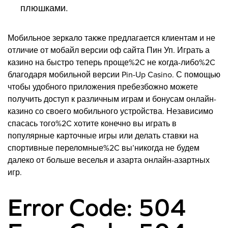
плюшками.
Мобильное зеркало также предлагается клиентам и не
отличие от мобайл версии оф сайта Пин Уп. Играть а
казино на быстро теперь проще%2C не когда-либо%2C
благодаря мобильной версии Pin-Up Casino. С помощью
чтобы удобного приложения пребезбожно можете
получить доступ к различным играм и бонусам онлайн-
казино со своего мобильного устройства. Независимо
спасась того%2C хотите конечно вы играть в
популярные карточные игры или делать ставки на
спортивные переломные%2C вы’никогда не будем
далеко от больше веселья и азарта онлайн-азартных
игр.
Error Code: 504