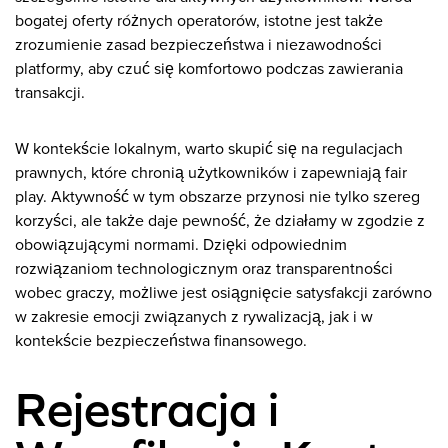
bogatej oferty różnych operatorów, istotne jest także
zrozumienie zasad bezpieczeństwa i niezawodności
platformy, aby czuć się komfortowo podczas zawierania
transakcji.
W kontekście lokalnym, warto skupić się na regulacjach
prawnych, które chronią użytkowników i zapewniają fair
play. Aktywność w tym obszarze przynosi nie tylko szereg
korzyści, ale także daje pewność, że działamy w zgodzie z
obowiązującymi normami. Dzięki odpowiednim
rozwiązaniom technologicznym oraz transparentności
wobec graczy, możliwe jest osiągnięcie satysfakcji zarówno
w zakresie emocji związanych z rywalizacją, jak i w
kontekście bezpieczeństwa finansowego.
Rejestracja i