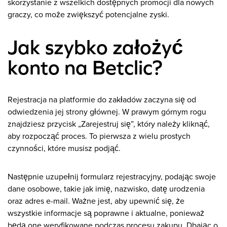
skorzystanie z wszelkich dostępnych promocji dla nowych
graczy, co może zwiększyć potencjalne zyski.
Jak szybko założyć
konto na Betclic?
Rejestracja na platformie do zakładów zaczyna się od
odwiedzenia jej strony głównej. W prawym górnym rogu
znajdziesz przycisk „Zarejestruj się”, który należy kliknąć,
aby rozpocząć proces. To pierwsza z wielu prostych
czynności, które musisz podjąć.
Następnie uzupełnij formularz rejestracyjny, podając swoje
dane osobowe, takie jak imię, nazwisko, datę urodzenia
oraz adres e-mail. Ważne jest, aby upewnić się, że
wszystkie informacje są poprawne i aktualne, ponieważ
będą one weryfikowane podczas procesu zakupu. Dbając o