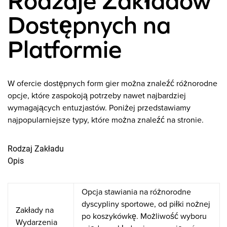
Rodzaje Zakładów
Dostępnych na
Platformie
W ofercie dostępnych form gier można znaleźć różnorodne
opcje, które zaspokoją potrzeby nawet najbardziej
wymagających entuzjastów. Poniżej przedstawiamy
najpopularniejsze typy, które można znaleźć na stronie.
Rodzaj Zakładu
Opis
Opcja stawiania na różnorodne
dyscypliny sportowe, od piłki nożnej
Zakłady na
po koszykówkę. Możliwość wyboru
Wydarzenia