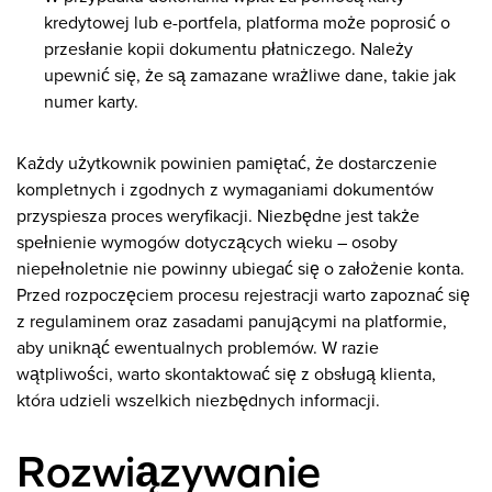
kredytowej lub e-portfela, platforma może poprosić o
przesłanie kopii dokumentu płatniczego. Należy
upewnić się, że są zamazane wrażliwe dane, takie jak
numer karty.
Każdy użytkownik powinien pamiętać, że dostarczenie
kompletnych i zgodnych z wymaganiami dokumentów
przyspiesza proces weryfikacji. Niezbędne jest także
spełnienie wymogów dotyczących wieku – osoby
niepełnoletnie nie powinny ubiegać się o założenie konta.
Przed rozpoczęciem procesu rejestracji warto zapoznać się
z regulaminem oraz zasadami panującymi na platformie,
aby uniknąć ewentualnych problemów. W razie
wątpliwości, warto skontaktować się z obsługą klienta,
która udzieli wszelkich niezbędnych informacji.
Rozwiązywanie