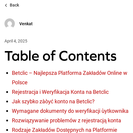
Back
Venkat
April 4, 2025
Table of Contents
Betclic – Najlepsza Platforma Zakładów Online w
Polsce
Rejestracja i Weryfikacja Konta na Betclic
Jak szybko założyć konto na Betclic?
Wymagane dokumenty do weryfikacji użytkownika
Rozwiązywanie problemów z rejestracją konta
Rodzaje Zakładów Dostępnych na Platformie