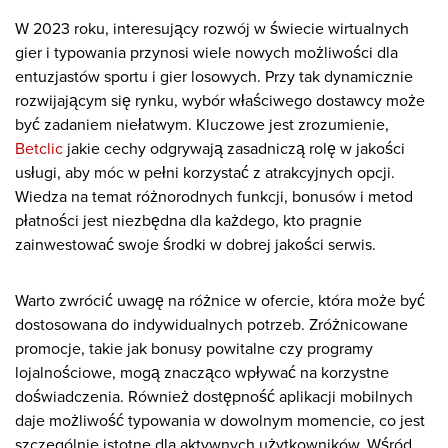
W 2023 roku, interesujący rozwój w świecie wirtualnych
gier i typowania przynosi wiele nowych możliwości dla
entuzjastów sportu i gier losowych. Przy tak dynamicznie
rozwijającym się rynku, wybór właściwego dostawcy może
być zadaniem niełatwym. Kluczowe jest zrozumienie,
Betclic
jakie cechy odgrywają zasadniczą rolę w jakości
usługi, aby móc w pełni korzystać z atrakcyjnych opcji.
Wiedza na temat różnorodnych funkcji, bonusów i metod
płatności jest niezbędna dla każdego, kto pragnie
zainwestować swoje środki w dobrej jakości serwis.
Warto zwrócić uwagę na różnice w ofercie, która może być
dostosowana do indywidualnych potrzeb. Zróżnicowane
promocje, takie jak bonusy powitalne czy programy
lojalnościowe, mogą znacząco wpływać na korzystne
doświadczenia. Również dostępność aplikacji mobilnych
daje możliwość typowania w dowolnym momencie, co jest
szczególnie istotne dla aktywnych użytkowników. Wśród