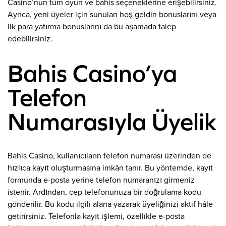
Casino’nun tüm oyun ve bahis seçeneklerine erişebilirsiniz.
Ayrıca, yeni üyeler için sunulan hoş geldin bonuslarını veya
ilk para yatırma bonuslarını da bu aşamada talep
edebilirsiniz.
Bahis Casino’ya
Telefon
Numarasıyla Üyelik
Bahis Casino, kullanıcıların telefon numarası üzerinden de
hızlıca kayıt oluşturmasına imkân tanır. Bu yöntemde, kayıt
formunda e-posta yerine telefon numaranızı girmeniz
istenir. Ardından, cep telefonunuza bir doğrulama kodu
gönderilir. Bu kodu ilgili alana yazarak üyeliğinizi aktif hâle
getirirsiniz. Telefonla kayıt işlemi, özellikle e-posta