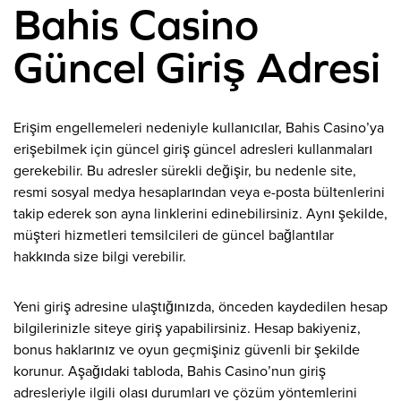
Bahis Casino
Güncel Giriş Adresi
Erişim engellemeleri nedeniyle kullanıcılar, Bahis Casino’ya
erişebilmek için güncel giriş güncel adresleri kullanmaları
gerekebilir. Bu adresler sürekli değişir, bu nedenle site,
resmi sosyal medya hesaplarından veya e-posta bültenlerini
takip ederek son ayna linklerini edinebilirsiniz. Aynı şekilde,
müşteri hizmetleri temsilcileri de güncel bağlantılar
hakkında size bilgi verebilir.
Yeni giriş adresine ulaştığınızda, önceden kaydedilen hesap
bilgilerinizle siteye giriş yapabilirsiniz. Hesap bakiyeniz,
bonus haklarınız ve oyun geçmişiniz güvenli bir şekilde
korunur. Aşağıdaki tabloda, Bahis Casino’nun giriş
adresleriyle ilgili olası durumları ve çözüm yöntemlerini