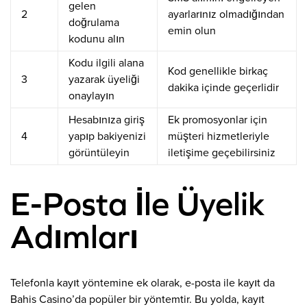
gelen
2
ayarlarınız olmadığından
doğrulama
emin olun
kodunu alın
Kodu ilgili alana
Kod genellikle birkaç
3
yazarak üyeliği
dakika içinde geçerlidir
onaylayın
Hesabınıza giriş
Ek promosyonlar için
4
yapıp bakiyenizi
müşteri hizmetleriyle
görüntüleyin
iletişime geçebilirsiniz
E-Posta İle Üyelik
Adımları
Telefonla kayıt yöntemine ek olarak, e-posta ile kayıt da
Bahis Casino’da popüler bir yöntemtir. Bu yolda, kayıt