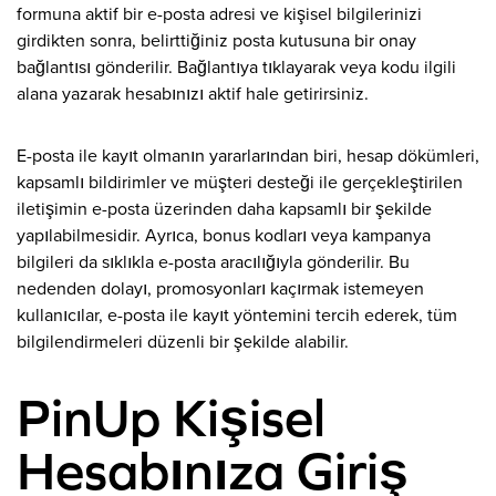
formuna aktif bir e-posta adresi ve kişisel bilgilerinizi
girdikten sonra, belirttiğiniz posta kutusuna bir onay
bağlantısı gönderilir. Bağlantıya tıklayarak veya kodu ilgili
alana yazarak hesabınızı aktif hale getirirsiniz.
E-posta ile kayıt olmanın yararlarından biri, hesap dökümleri,
kapsamlı bildirimler ve müşteri desteği ile gerçekleştirilen
iletişimin e-posta üzerinden daha kapsamlı bir şekilde
yapılabilmesidir. Ayrıca, bonus kodları veya kampanya
bilgileri da sıklıkla e-posta aracılığıyla gönderilir. Bu
nedenden dolayı, promosyonları kaçırmak istemeyen
kullanıcılar, e-posta ile kayıt yöntemini tercih ederek, tüm
bilgilendirmeleri düzenli bir şekilde alabilir.
PinUp Kişisel
Hesabınıza Giriş