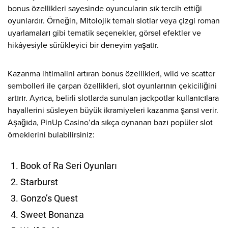
bonus özellikleri sayesinde oyuncuların sık tercih ettiği
oyunlardır. Örneğin, Mitolojik temalı slotlar veya çizgi roman
uyarlamaları gibi tematik seçenekler, görsel efektler ve
hikâyesiyle sürükleyici bir deneyim yaşatır.
Kazanma ihtimalini artıran bonus özellikleri, wild ve scatter
sembolleri ile çarpan özellikleri, slot oyunlarının çekiciliğini
artırır. Ayrıca, belirli slotlarda sunulan jackpotlar kullanıcılara
hayallerini süsleyen büyük ikramiyeleri kazanma şansı verir.
Aşağıda, PinUp Casino’da sıkça oynanan bazı popüler slot
örneklerini bulabilirsiniz:
Book of Ra Seri Oyunları
Starburst
Gonzo’s Quest
Sweet Bonanza