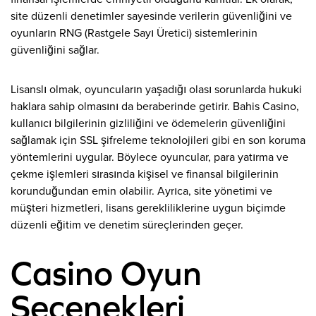
site düzenli denetimler sayesinde verilerin güvenliğini ve
oyunların RNG (Rastgele Sayı Üretici) sistemlerinin
güvenliğini sağlar.
Lisanslı olmak, oyuncuların yaşadığı olası sorunlarda hukuki
haklara sahip olmasını da beraberinde getirir. Bahis Casino,
kullanıcı bilgilerinin gizliliğini ve ödemelerin güvenliğini
sağlamak için SSL şifreleme teknolojileri gibi en son koruma
yöntemlerini uygular. Böylece oyuncular, para yatırma ve
çekme işlemleri sırasında kişisel ve finansal bilgilerinin
korunduğundan emin olabilir. Ayrıca, site yönetimi ve
müşteri hizmetleri, lisans gerekliliklerine uygun biçimde
düzenli eğitim ve denetim süreçlerinden geçer.
Casino Oyun
Seçenekleri