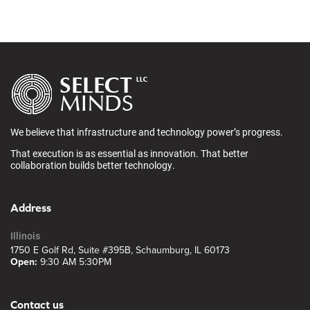
We believe that infrastructure and technology power’s progress.
That execution is as essential as innovation. That better
collaboration builds better technology.
Address
Illinois
1750 E Golf Rd, Suite #395B, Schaumburg, IL 60173
Open:
9:30 AM 5:30PM
Contact us