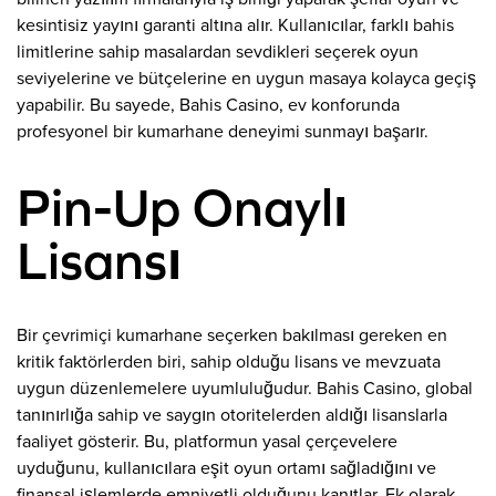
kesintisiz yayını garanti altına alır. Kullanıcılar, farklı bahis
limitlerine sahip masalardan sevdikleri seçerek oyun
seviyelerine ve bütçelerine en uygun masaya kolayca geçiş
yapabilir. Bu sayede, Bahis Casino, ev konforunda
profesyonel bir kumarhane deneyimi sunmayı başarır.
Pin-Up Onaylı
Lisansı
Bir çevrimiçi kumarhane seçerken bakılması gereken en
kritik faktörlerden biri, sahip olduğu lisans ve mevzuata
uygun düzenlemelere uyumluluğudur. Bahis Casino, global
tanınırlığa sahip ve saygın otoritelerden aldığı lisanslarla
faaliyet gösterir. Bu, platformun yasal çerçevelere
uyduğunu, kullanıcılara eşit oyun ortamı sağladığını ve
finansal işlemlerde emniyetli olduğunu kanıtlar. Ek olarak,