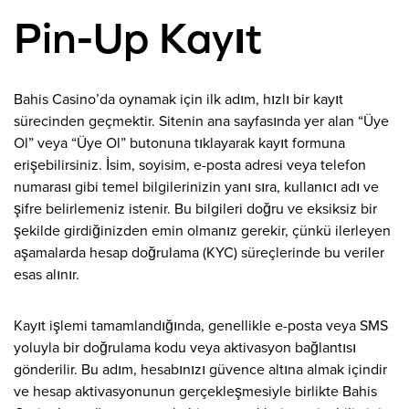
Pin-Up Kayıt
Bahis Casino’da oynamak için ilk adım, hızlı bir kayıt
sürecinden geçmektir. Sitenin ana sayfasında yer alan “Üye
Ol” veya “Üye Ol” butonuna tıklayarak kayıt formuna
erişebilirsiniz. İsim, soyisim, e-posta adresi veya telefon
numarası gibi temel bilgilerinizin yanı sıra, kullanıcı adı ve
şifre belirlemeniz istenir. Bu bilgileri doğru ve eksiksiz bir
şekilde girdiğinizden emin olmanız gerekir, çünkü ilerleyen
aşamalarda hesap doğrulama (KYC) süreçlerinde bu veriler
esas alınır.
Kayıt işlemi tamamlandığında, genellikle e-posta veya SMS
yoluyla bir doğrulama kodu veya aktivasyon bağlantısı
gönderilir. Bu adım, hesabınızı güvence altına almak içindir
ve hesap aktivasyonunun gerçekleşmesiyle birlikte Bahis