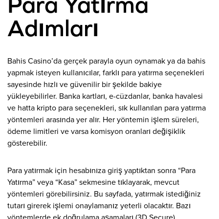
Para Yatırma
Adımları
Bahis Casino’da gerçek parayla oyun oynamak ya da bahis
yapmak isteyen kullanıcılar, farklı para yatırma seçenekleri
sayesinde hızlı ve güvenilir bir şekilde bakiye
yükleyebilirler. Banka kartları, e-cüzdanlar, banka havalesi
ve hatta kripto para seçenekleri, sık kullanılan para yatırma
yöntemleri arasında yer alır. Her yöntemin işlem süreleri,
ödeme limitleri ve varsa komisyon oranları değişiklik
gösterebilir.
Para yatırmak için hesabınıza giriş yaptıktan sonra “Para
Yatırma” veya “Kasa” sekmesine tıklayarak, mevcut
yöntemleri görebilirsiniz. Bu sayfada, yatırmak istediğiniz
tutarı girerek işlemi onaylamanız yeterli olacaktır. Bazı
yöntemlerde ek doğrulama aşamaları (3D Secure)