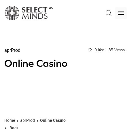
aprProd
0 like
85 Views
Online Casino
Home
aprProd
Online Casino
Back