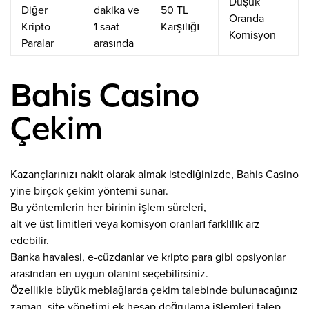
Düşük
Diğer
dakika ve
50 TL
Oranda
Kripto
1 saat
Karşılığı
Komisyon
Paralar
arasında
Bahis Casino
Çekim
Kazançlarınızı nakit olarak almak istediğinizde, Bahis Casino
yine birçok çekim yöntemi sunar.
Bu yöntemlerin her birinin işlem süreleri,
alt ve üst limitleri veya komisyon oranları farklılık arz
edebilir.
Banka havalesi, e-cüzdanlar ve kripto para gibi opsiyonlar
arasından en uygun olanını seçebilirsiniz.
Özellikle büyük meblağlarda çekim talebinde bulunacağınız
zaman, site yönetimi ek hesap doğrulama işlemleri talep