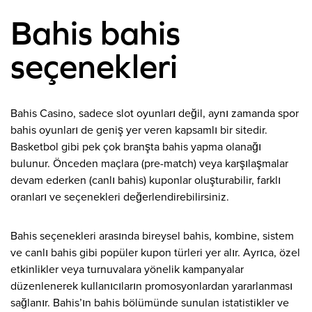
Bahis bahis
seçenekleri
Bahis Casino, sadece slot oyunları değil, aynı zamanda spor
bahis oyunları de geniş yer veren kapsamlı bir sitedir.
Basketbol gibi pek çok branşta bahis yapma olanağı
bulunur. Önceden maçlara (pre-match) veya karşılaşmalar
devam ederken (canlı bahis) kuponlar oluşturabilir, farklı
oranları ve seçenekleri değerlendirebilirsiniz.
Bahis seçenekleri arasında bireysel bahis, kombine, sistem
ve canlı bahis gibi popüler kupon türleri yer alır. Ayrıca, özel
etkinlikler veya turnuvalara yönelik kampanyalar
düzenlenerek kullanıcıların promosyonlardan yararlanması
sağlanır. Bahis’ın bahis bölümünde sunulan istatistikler ve