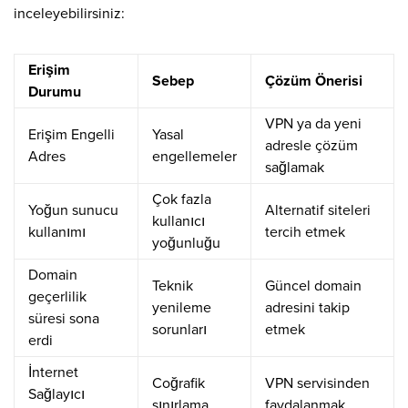
inceleyebilirsiniz:
Erişim
Sebep
Çözüm Önerisi
Durumu
VPN ya da yeni
Erişim Engelli
Yasal
adresle çözüm
Adres
engellemeler
sağlamak
Çok fazla
Yoğun sunucu
Alternatif siteleri
kullanıcı
kullanımı
tercih etmek
yoğunluğu
Domain
Teknik
Güncel domain
geçerlilik
yenileme
adresini takip
süresi sona
sorunları
etmek
erdi
İnternet
Coğrafik
VPN servisinden
Sağlayıcı
sınırlama
faydalanmak