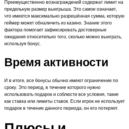
Преимущественно вознаграждений содержат лимит на
предельную размер выигрыша. Это самое означает,
что имеется максимально разрешённая сумма, которую
геймер может обналичить из казино. Знание этого
фактора помогает зафиксировать достоверные
ожидания относительно того, сколько можно выиграть,
используя бонус.
Время активности
И в итоге, все бонусы обычно имеют ограничение по
сроку. Это период, в течение которого нужно
использовать подарок и соблюсти все условия, такие
как ставка или лимиты ставок. Если игрок не использует
подарок в течение данного периода, он его потеряет.
Плюсы и