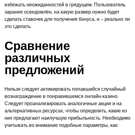
избежать неожиданностей в грядущем. Пользователь
заранее осведомлён, на какую размер нужно будет
сделать ставочек для получения бонуса, и – реально ли
это сделать.
Сравнение
различных
предложений
Нельзя следует активировать попавшийся случайный
вознаграждение в понравившемся онлайн-казино.
Следует проанализировать аналогичные акции и на
альтернативных ресурсах, чтобы определить, какие из
них предлагают наилучшую прибыльность. Необходимо
учитывать во внимание подобные параметры, как: