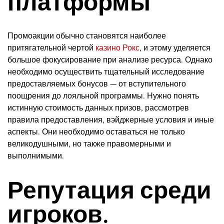
платформы
Промоакции обычно становятся наиболее
притягательной чертой
казино Рокс
, и этому уделяется
большое фокусирование при анализе ресурса. Однако
необходимо осуществить тщательный исследование
предоставляемых бонусов — от вступительного
поощрения до лояльной программы. Нужно понять
истинную стоимость данных призов, рассмотрев
правила предоставления, вэйджерные условия и иные
аспекты. Они необходимо оставаться не только
великодушными, но также правомерными и
выполнимыми.
Репутация среди
игроков.