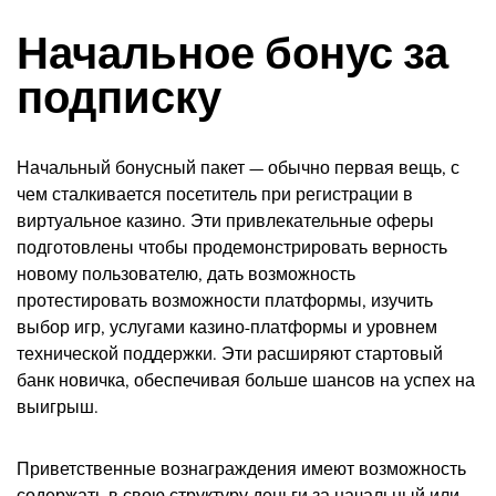
Начальное бонус за
подписку
Начальный бонусный пакет — обычно первая вещь, с
чем сталкивается посетитель при регистрации в
виртуальное казино. Эти привлекательные оферы
подготовлены чтобы продемонстрировать верность
новому пользователю, дать возможность
протестировать возможности платформы, изучить
выбор игр, услугами казино-платформы и уровнем
технической поддержки. Эти расширяют стартовый
банк новичка, обеспечивая больше шансов на успех на
выигрыш.
Приветственные вознаграждения имеют возможность