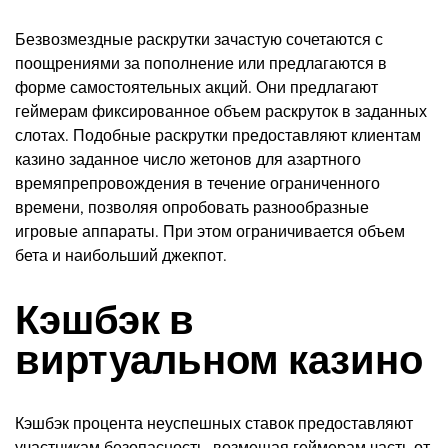
Безвозмездные раскрутки зачастую сочетаются с
поощрениями за пополнение или предлагаются в
форме самостоятельных акций. Они предлагают
геймерам фиксированное объем раскруток в заданных
слотах. Подобные раскрутки предоставляют клиентам
казино заданное число жетонов для азартного
времяпрепровождения в течение ограниченного
времени, позволяя опробовать разнообразные
игровые аппараты. При этом ограничивается объем
бета и наибольший джекпот.
Кэшбэк в
виртуальном казино
Кэшбэк процента неуспешных ставок предоставляют