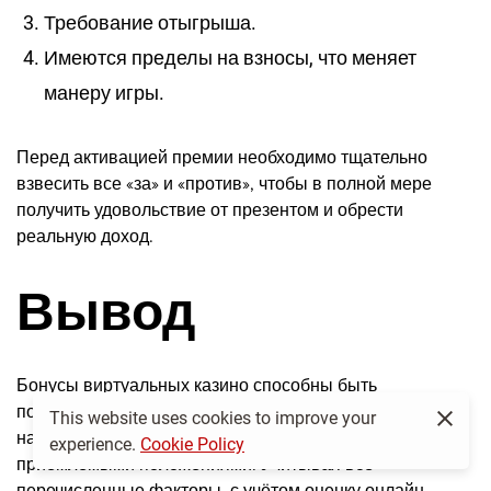
Требование отыгрыша.
Имеются пределы на взносы, что меняет
манеру игры.
Перед активацией премии необходимо тщательно
взвесить все «за» и «против», чтобы в полной мере
получить удовольствие от презентом и обрести
реальную доход.
Вывод
Бонусы виртуальных казино способны быть
поразительно выгодными, но следует определить
This website uses cookies to improve your
надежный сайт для игр с прозрачными правилами и
experience.
Cookie Policy
приемлемыми положениями. Учитывая все