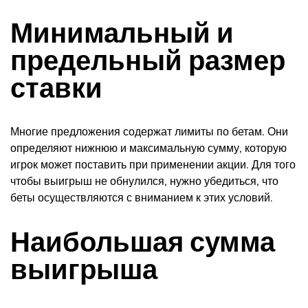
Минимальный и
предельный размер
ставки
Многие предложения содержат лимиты по бетам. Они
определяют нижнюю и максимальную сумму, которую
игрок может поставить при применении акции. Для того
чтобы выигрыш не обнулился, нужно убедиться, что
беты осуществляются с вниманием к этих условий.
Наибольшая сумма
выигрыша