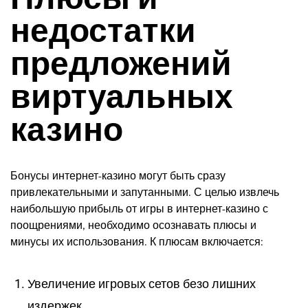
недостатки
предложений
виртуальных
казино
Бонусы интернет-казино могут быть сразу
привлекательными и запутанными. С целью извлечь
наибольшую прибыль от игры в интернет-казино с
поощрениями, необходимо осознавать плюсы и
минусы их использования. К плюсам включается:
Увеличение игровых сетов безо лишних
издержек.