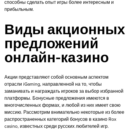
способны сделать опыт игры более интересным и
прибыльным.
Виды акционных
предложений
онлайн-казино
Акции представляют собой основным аспектом
отрасли iGaming, направленной на то, чтобы
заманивать и награждать игроков за выбор избранной
платформы. Бонусные предложения имеются в
многочисленных формах, и любой из них имеет свою
миссию. Рассмотрим внимательно некоторые из более
распространенных категорий бонусов в казино Rox
casino, известных среди русских любителей игр.