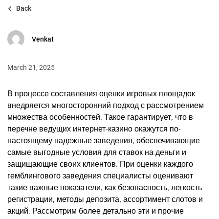
Back
Venkat
March 21, 2025
В процессе составления оценки игровых площадок
внедряется многосторонний подход с рассмотрением
множества особенностей. Такое гарантирует, что в
перечне ведущих интернет-казино окажутся по-
настоящему надежные заведения, обеспечивающие
самые выгодные условия для ставок на деньги и
защищающие своих клиентов. При оценки каждого
гемблингового заведения специалисты оценивают
такие важные показатели, как безопасность, легкость
регистрации, методы депозита, ассортимент слотов и
акций. Рассмотрим более детально эти и прочие