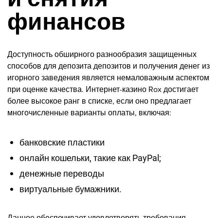
финансов
Доступность обширного разнообразия защищенных
способов для депозита депозитов и получения денег из
игорного заведения является немаловажным аспектом
при оценке качества. Интернет-казино Rox достигает
более высокое ранг в списке, если оно предлагает
многочисленные варианты оплаты, включая:
банковские пластики
онлайн кошельки, такие как PayPal;
денежные переводы
виртуальные бумажники.